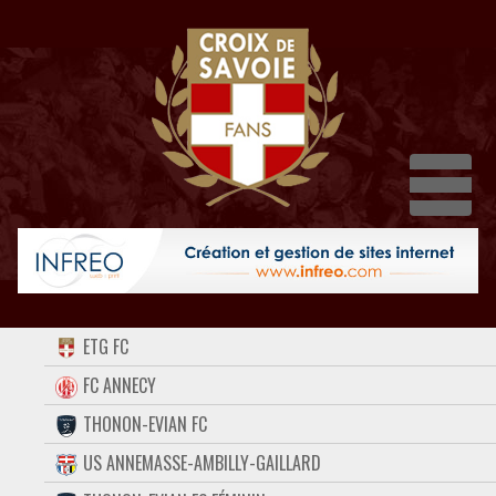
Dépl
ACCUEIL
ETG FC
FORUM
FC ANNECY
THONON-EVIAN FC
CONTACT
US ANNEMASSE-AMBILLY-GAILLARD
FACEBOOK