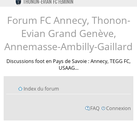
THONON-EVIAN FC FÉMININ
TWITTER
INSTAGRAM
Forum FC Annecy, Thonon-
Evian Grand Genève,
Annemasse-Ambilly-Gaillard
Discussions foot en Pays de Savoie : Annecy, TEGG FC,
USAAG...
Index du forum
FAQ
Connexion