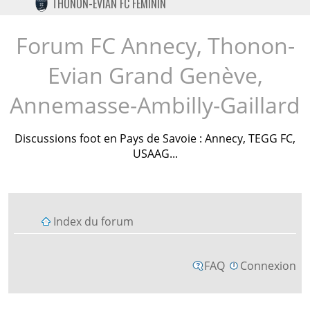
THONON-EVIAN FC FÉMININ
TWITTER
INSTAGRAM
Forum FC Annecy, Thonon-
Evian Grand Genève,
Annemasse-Ambilly-Gaillard
Discussions foot en Pays de Savoie : Annecy, TEGG FC,
USAAG...
Index du forum
FAQ
Connexion