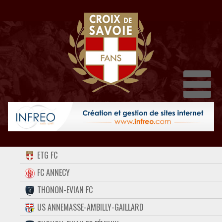
Dépl
ACCUEIL
ETG FC
FORUM
FC ANNECY
THONON-EVIAN FC
CONTACT
US ANNEMASSE-AMBILLY-GAILLARD
FACEBOOK