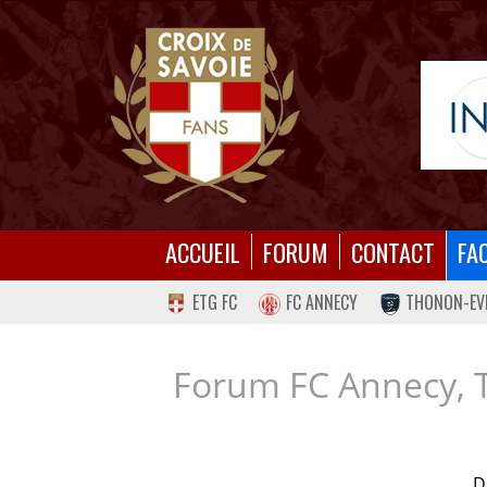
ACCUEIL
FORUM
CONTACT
FA
ETG FC
FC ANNECY
THONON-EV
Forum FC Annecy, 
D