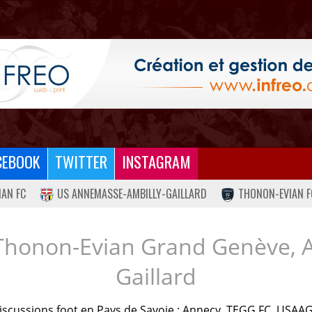
CEBOOK
TWITTER
INSTAGRAM
IAN FC
US ANNEMASSE-AMBILLY-GAILLARD
THONON-EVIAN F
Thonon-Evian Grand Genève, 
Gaillard
iscussions foot en Pays de Savoie : Annecy, TEGG FC, USAAG.