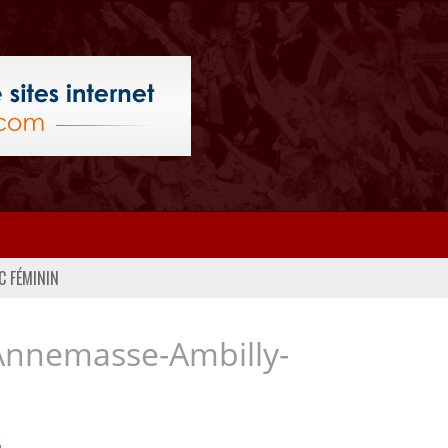
C FÉMININ
Annemasse-Ambilly-
..