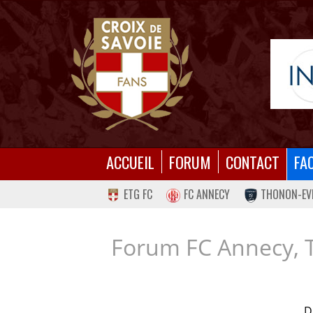
ACCUEIL
FORUM
CONTACT
FA
ETG FC
FC ANNECY
THONON-EV
Forum FC Annecy, 
D