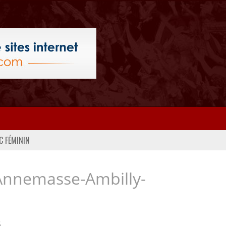
C FÉMININ
Annemasse-Ambilly-
..