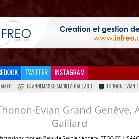
CEBOOK
TWITTER
INSTAGRAM
IAN FC
US ANNEMASSE-AMBILLY-GAILLARD
THONON-EVIAN F
Thonon-Evian Grand Genève, 
Gaillard
iscussions foot en Pays de Savoie : Annecy, TEGG FC, USAAG.