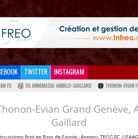
CEBOOK
TWITTER
INSTAGRAM
IAN FC
US ANNEMASSE-AMBILLY-GAILLARD
THONON-EVIAN F
Thonon-Evian Grand Genève, 
Gaillard
iscussions foot en Pays de Savoie : Annecy, TEGG FC, USAAG.