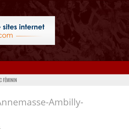
C FÉMININ
Annemasse-Ambilly-
..