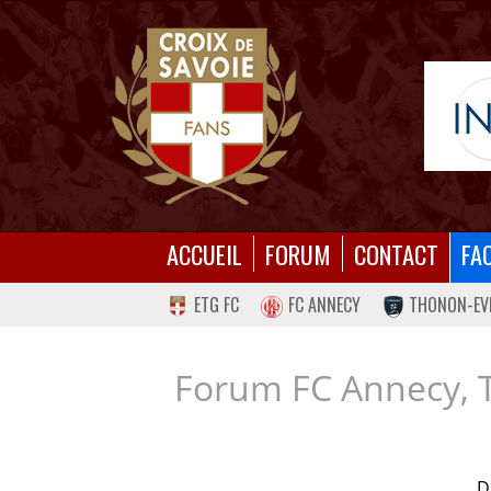
ACCUEIL
FORUM
CONTACT
FA
ETG FC
FC ANNECY
THONON-EV
Forum FC Annecy, 
D