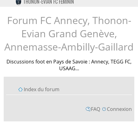
THONON-EVIAN FC FÉMININ
TWITTER
INSTAGRAM
Forum FC Annecy, Thonon-
Evian Grand Genève,
Annemasse-Ambilly-Gaillard
Discussions foot en Pays de Savoie : Annecy, TEGG FC,
USAAG...
Index du forum
FAQ
Connexion