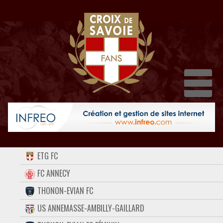
Dépl
ACCUEIL
ETG FC
FORUM
FC ANNECY
THONON-EVIAN FC
CONTACT
US ANNEMASSE-AMBILLY-GAILLARD
FACEBOOK