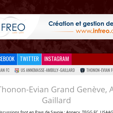
CEBOOK
TWITTER
INSTAGRAM
IAN FC
US ANNEMASSE-AMBILLY-GAILLARD
THONON-EVIAN F
Thonon-Evian Grand Genève, 
Gaillard
iscussions foot en Pays de Savoie : Annecy, TEGG FC, USAAG.