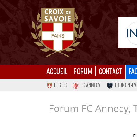
ACCUEIL
FORUM
CONTACT
FA
ETG FC
FC ANNECY
THONON-EV
Forum FC Annecy, 
D