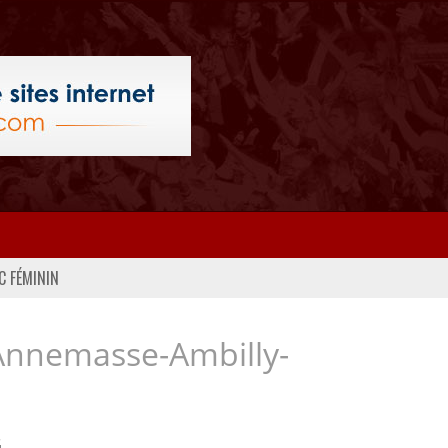
C FÉMININ
Annemasse-Ambilly-
..