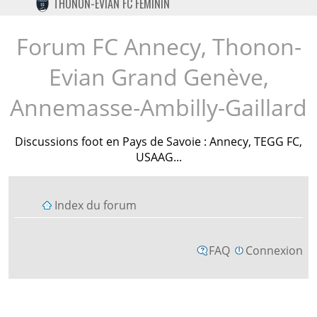
THONON-EVIAN FC FÉMININ
TWITTER
INSTAGRAM
Forum FC Annecy, Thonon-
Evian Grand Genève,
Annemasse-Ambilly-Gaillard
Discussions foot en Pays de Savoie : Annecy, TEGG FC,
USAAG...
Index du forum
FAQ
Connexion