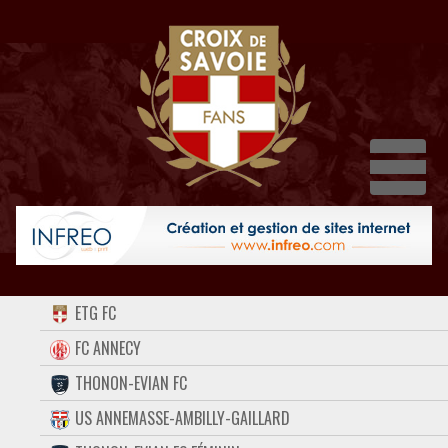
Dépl
ACCUEIL
ETG FC
FORUM
FC ANNECY
THONON-EVIAN FC
CONTACT
US ANNEMASSE-AMBILLY-GAILLARD
FACEBOOK