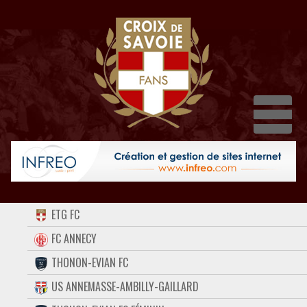
Dépl
ACCUEIL
ETG FC
FORUM
FC ANNECY
THONON-EVIAN FC
CONTACT
US ANNEMASSE-AMBILLY-GAILLARD
FACEBOOK