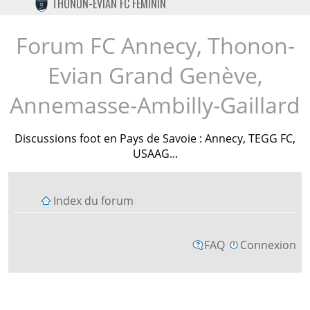
THONON-EVIAN FC FÉMININ
TWITTER
INSTAGRAM
Forum FC Annecy, Thonon-
Evian Grand Genève,
Annemasse-Ambilly-Gaillard
Discussions foot en Pays de Savoie : Annecy, TEGG FC,
USAAG...
Index du forum
FAQ
Connexion