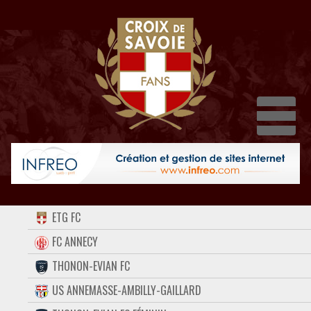
Dépl
ACCUEIL
ETG FC
FORUM
FC ANNECY
THONON-EVIAN FC
CONTACT
US ANNEMASSE-AMBILLY-GAILLARD
FACEBOOK