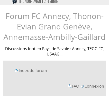
THONON-EVIAN FC FÉMININ
TWITTER
INSTAGRAM
Forum FC Annecy, Thonon-
Evian Grand Genève,
Annemasse-Ambilly-Gaillard
Discussions foot en Pays de Savoie : Annecy, TEGG FC,
USAAG...
Index du forum
FAQ
Connexion