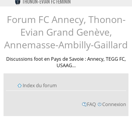
THONON-EVIAN FC FÉMININ
TWITTER
INSTAGRAM
Forum FC Annecy, Thonon-
Evian Grand Genève,
Annemasse-Ambilly-Gaillard
Discussions foot en Pays de Savoie : Annecy, TEGG FC,
USAAG...
Index du forum
FAQ
Connexion