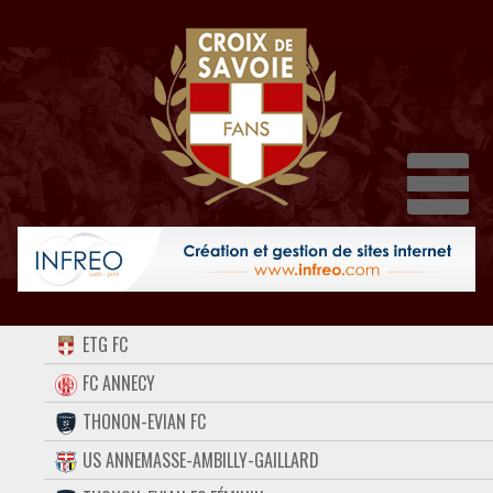
Dépl
ACCUEIL
ETG FC
FORUM
FC ANNECY
THONON-EVIAN FC
CONTACT
US ANNEMASSE-AMBILLY-GAILLARD
FACEBOOK