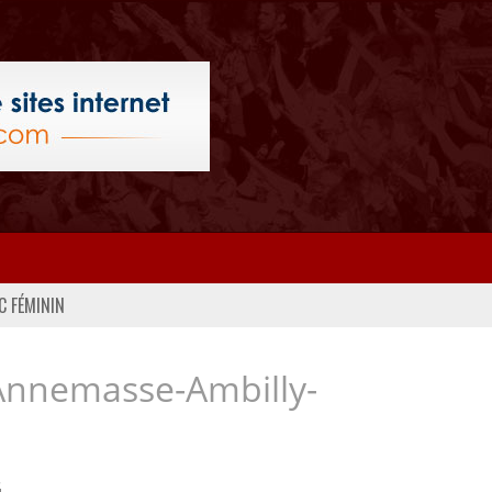
C FÉMININ
Annemasse-Ambilly-
..