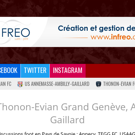
CEBOOK
TWITTER
INSTAGRAM
IAN FC
US ANNEMASSE-AMBILLY-GAILLARD
THONON-EVIAN F
Thonon-Evian Grand Genève, 
Gaillard
iscussions foot en Pays de Savoie : Annecy, TEGG FC, USAAG.