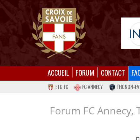
ACCUEIL
FORUM
CONTACT
FA
ETG FC
FC ANNECY
THONON-EV
Forum FC Annecy, 
D