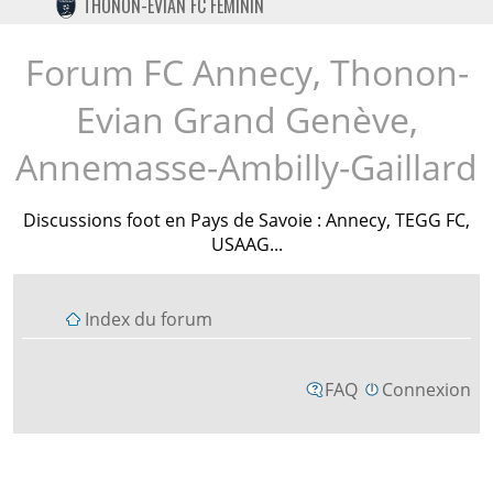
THONON-EVIAN FC FÉMININ
TWITTER
INSTAGRAM
Forum FC Annecy, Thonon-
Evian Grand Genève,
Annemasse-Ambilly-Gaillard
Discussions foot en Pays de Savoie : Annecy, TEGG FC,
USAAG...
Index du forum
FAQ
Connexion