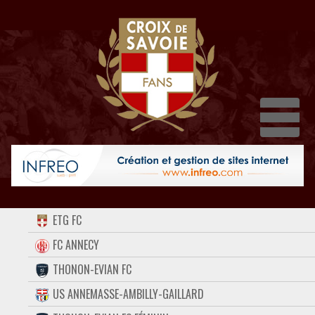
Dépl
ACCUEIL
ETG FC
FORUM
FC ANNECY
THONON-EVIAN FC
CONTACT
US ANNEMASSE-AMBILLY-GAILLARD
FACEBOOK