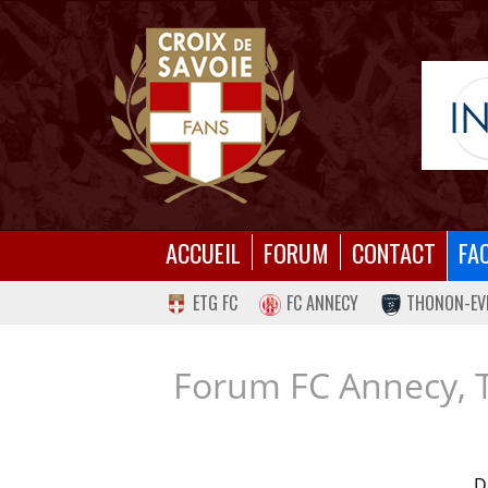
ACCUEIL
FORUM
CONTACT
FA
ETG FC
FC ANNECY
THONON-EV
Forum FC Annecy, 
D