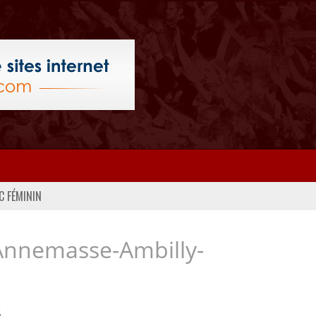
C FÉMININ
Annemasse-Ambilly-
..