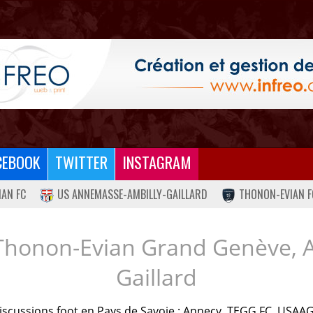
CEBOOK
TWITTER
INSTAGRAM
IAN FC
US ANNEMASSE-AMBILLY-GAILLARD
THONON-EVIAN F
Thonon-Evian Grand Genève, 
Gaillard
iscussions foot en Pays de Savoie : Annecy, TEGG FC, USAAG.