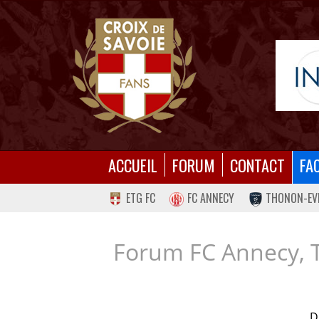
ACCUEIL
FORUM
CONTACT
FA
ETG FC
FC ANNECY
THONON-EV
Forum FC Annecy, 
D