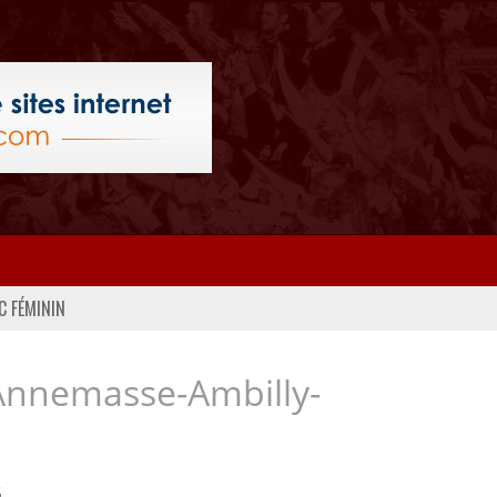
C FÉMININ
Annemasse-Ambilly-
..