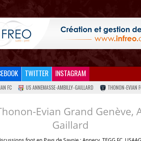
CEBOOK
TWITTER
INSTAGRAM
IAN FC
US ANNEMASSE-AMBILLY-GAILLARD
THONON-EVIAN F
Thonon-Evian Grand Genève, 
Gaillard
iscussions foot en Pays de Savoie : Annecy, TEGG FC, USAAG.