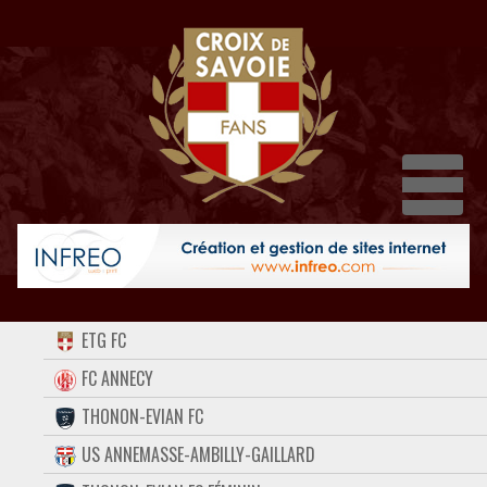
Dépl
ACCUEIL
ETG FC
FORUM
FC ANNECY
THONON-EVIAN FC
CONTACT
US ANNEMASSE-AMBILLY-GAILLARD
FACEBOOK