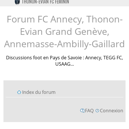
THONON-EVIAN FC FÉMININ
TWITTER
INSTAGRAM
Forum FC Annecy, Thonon-
Evian Grand Genève,
Annemasse-Ambilly-Gaillard
Discussions foot en Pays de Savoie : Annecy, TEGG FC,
USAAG...
Index du forum
FAQ
Connexion