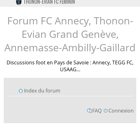
THONON-EVIAN FC FÉMININ
TWITTER
INSTAGRAM
Forum FC Annecy, Thonon-
Evian Grand Genève,
Annemasse-Ambilly-Gaillard
Discussions foot en Pays de Savoie : Annecy, TEGG FC,
USAAG...
Index du forum
FAQ
Connexion