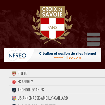
Dépl
ACCUEIL
ETG FC
FORUM
FC ANNECY
THONON-EVIAN FC
CONTACT
US ANNEMASSE-AMBILLY-GAILLARD
FACEBOOK