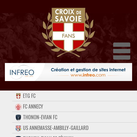
Dépl
ACCUEIL
ETG FC
FORUM
FC ANNECY
THONON-EVIAN FC
CONTACT
US ANNEMASSE-AMBILLY-GAILLARD
FACEBOOK