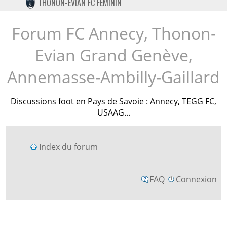
THONON-EVIAN FC FÉMININ
TWITTER
INSTAGRAM
Forum FC Annecy, Thonon-
Evian Grand Genève,
Annemasse-Ambilly-Gaillard
Discussions foot en Pays de Savoie : Annecy, TEGG FC,
USAAG...
Index du forum
FAQ
Connexion