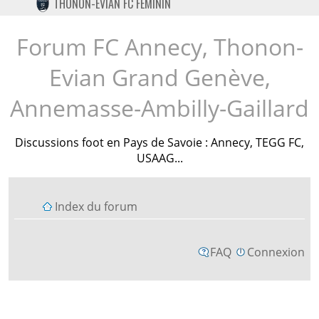
THONON-EVIAN FC FÉMININ
TWITTER
INSTAGRAM
Forum FC Annecy, Thonon-
Evian Grand Genève,
Annemasse-Ambilly-Gaillard
Discussions foot en Pays de Savoie : Annecy, TEGG FC,
USAAG...
Index du forum
FAQ
Connexion