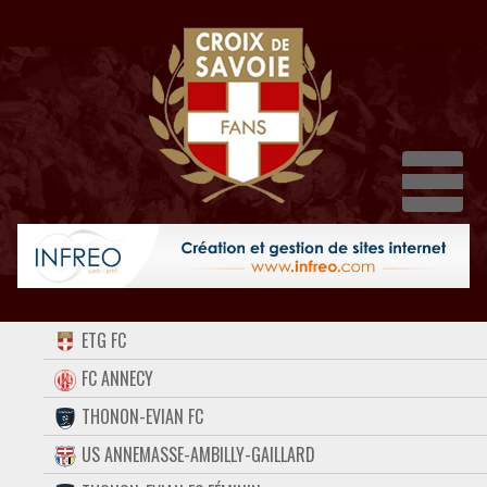
Dépl
ACCUEIL
ETG FC
FORUM
FC ANNECY
THONON-EVIAN FC
CONTACT
US ANNEMASSE-AMBILLY-GAILLARD
FACEBOOK