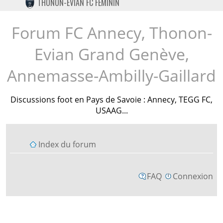
THONON-EVIAN FC FÉMININ
TWITTER
INSTAGRAM
Forum FC Annecy, Thonon-
Evian Grand Genève,
Annemasse-Ambilly-Gaillard
Discussions foot en Pays de Savoie : Annecy, TEGG FC,
USAAG...
Index du forum
FAQ
Connexion