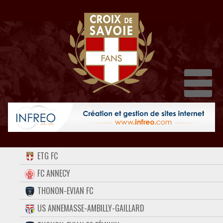
Dépl
ACCUEIL
ETG FC
FORUM
FC ANNECY
THONON-EVIAN FC
CONTACT
US ANNEMASSE-AMBILLY-GAILLARD
FACEBOOK