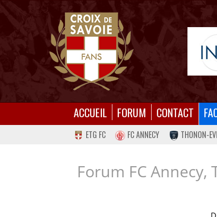
ACCUEIL
FORUM
CONTACT
FA
ETG FC
FC ANNECY
THONON-EV
Forum FC Annecy, 
D