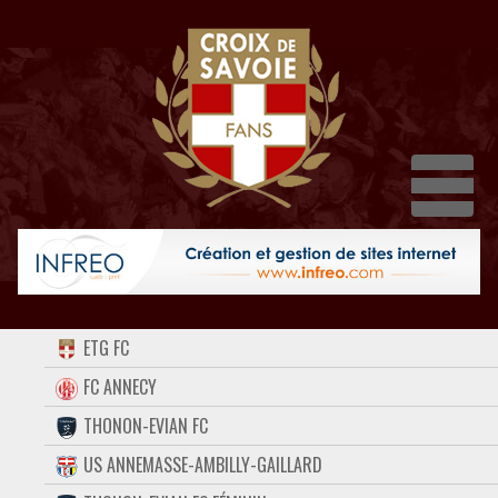
Dépl
ACCUEIL
ETG FC
FORUM
FC ANNECY
THONON-EVIAN FC
CONTACT
US ANNEMASSE-AMBILLY-GAILLARD
FACEBOOK