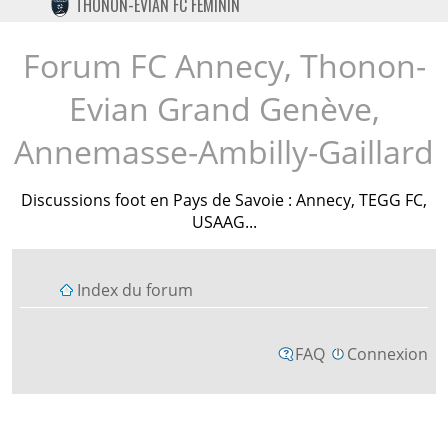
THONON-EVIAN FC FÉMININ
TWITTER
INSTAGRAM
Forum FC Annecy, Thonon-
Evian Grand Genève,
Annemasse-Ambilly-Gaillard
Discussions foot en Pays de Savoie : Annecy, TEGG FC,
USAAG...
Index du forum
FAQ
Connexion