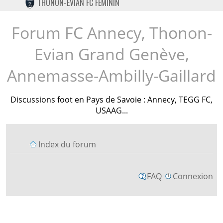
THONON-EVIAN FC FÉMININ
TWITTER
INSTAGRAM
Forum FC Annecy, Thonon-
Evian Grand Genève,
Annemasse-Ambilly-Gaillard
Discussions foot en Pays de Savoie : Annecy, TEGG FC,
USAAG...
Index du forum
FAQ
Connexion