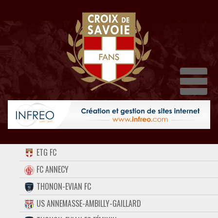
Dépl
ACCUEIL
ETG FC
FORUM
FC ANNECY
THONON-EVIAN FC
CONTACT
US ANNEMASSE-AMBILLY-GAILLARD
FACEBOOK