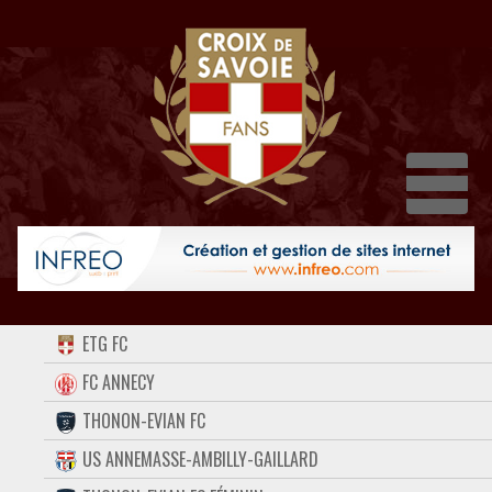
Dépl
ACCUEIL
ETG FC
FORUM
FC ANNECY
THONON-EVIAN FC
CONTACT
US ANNEMASSE-AMBILLY-GAILLARD
FACEBOOK