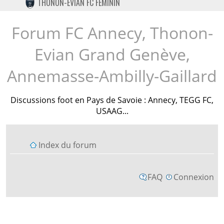
THONON-EVIAN FC FÉMININ
TWITTER
INSTAGRAM
Forum FC Annecy, Thonon-
Evian Grand Genève,
Annemasse-Ambilly-Gaillard
Discussions foot en Pays de Savoie : Annecy, TEGG FC,
USAAG...
Index du forum
FAQ
Connexion