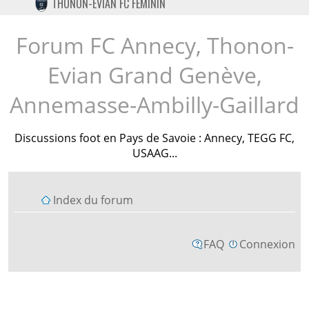
THONON-EVIAN FC FÉMININ
TWITTER
INSTAGRAM
Forum FC Annecy, Thonon-
Evian Grand Genève,
Annemasse-Ambilly-Gaillard
Discussions foot en Pays de Savoie : Annecy, TEGG FC,
USAAG...
Index du forum
FAQ
Connexion