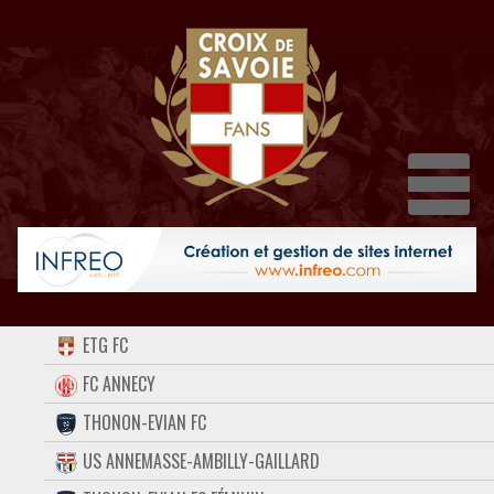
Dépl
ACCUEIL
ETG FC
FORUM
FC ANNECY
THONON-EVIAN FC
CONTACT
US ANNEMASSE-AMBILLY-GAILLARD
FACEBOOK