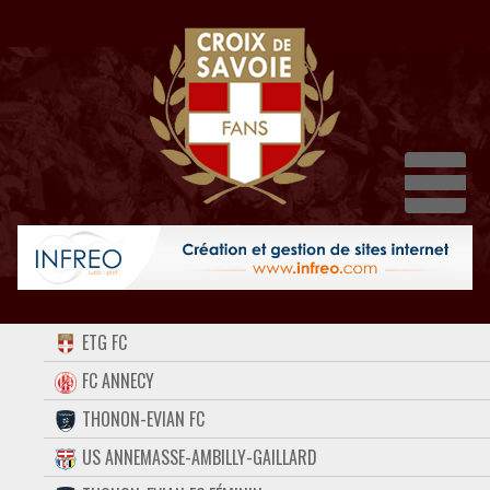
Dépl
ACCUEIL
ETG FC
FORUM
FC ANNECY
THONON-EVIAN FC
CONTACT
US ANNEMASSE-AMBILLY-GAILLARD
FACEBOOK