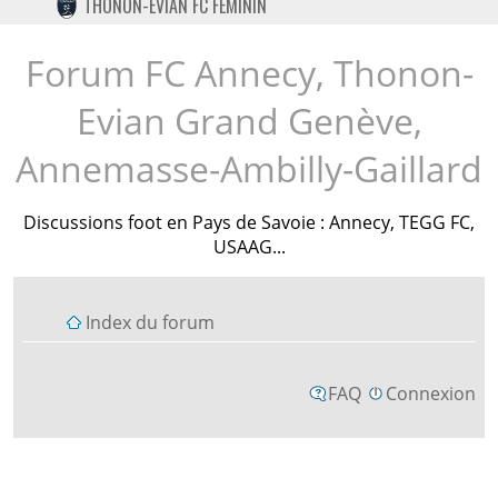
THONON-EVIAN FC FÉMININ
TWITTER
INSTAGRAM
Forum FC Annecy, Thonon-
Evian Grand Genève,
Annemasse-Ambilly-Gaillard
Discussions foot en Pays de Savoie : Annecy, TEGG FC,
USAAG...
Index du forum
FAQ
Connexion