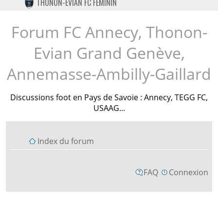
THONON-EVIAN FC FÉMININ
TWITTER
INSTAGRAM
Forum FC Annecy, Thonon-
Evian Grand Genève,
Annemasse-Ambilly-Gaillard
Discussions foot en Pays de Savoie : Annecy, TEGG FC,
USAAG...
Index du forum
FAQ
Connexion