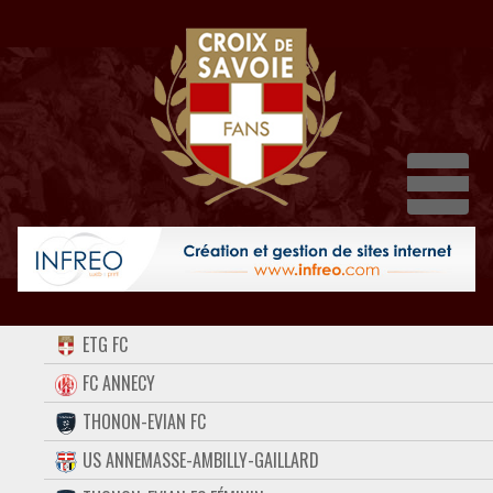
Dépl
ACCUEIL
ETG FC
FORUM
FC ANNECY
THONON-EVIAN FC
CONTACT
US ANNEMASSE-AMBILLY-GAILLARD
FACEBOOK