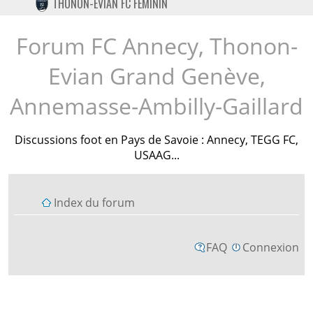
THONON-EVIAN FC FÉMININ
TWITTER
INSTAGRAM
Forum FC Annecy, Thonon-
Evian Grand Genève,
Annemasse-Ambilly-Gaillard
Discussions foot en Pays de Savoie : Annecy, TEGG FC,
USAAG...
Index du forum
FAQ
Connexion