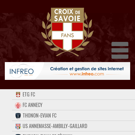
Dépl
ACCUEIL
ETG FC
FORUM
FC ANNECY
THONON-EVIAN FC
CONTACT
US ANNEMASSE-AMBILLY-GAILLARD
FACEBOOK