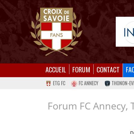
ACCUEIL
FORUM
CONTACT
FA
ETG FC
FC ANNECY
THONON-EV
Forum FC Annecy, 
D