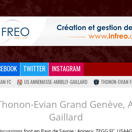
CEBOOK
TWITTER
INSTAGRAM
IAN FC
US ANNEMASSE-AMBILLY-GAILLARD
THONON-EVIAN F
Thonon-Evian Grand Genève, 
Gaillard
iscussions foot en Pays de Savoie : Annecy, TEGG FC, USAAG.