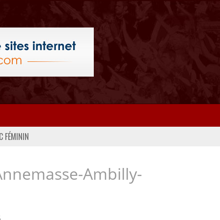
C FÉMININ
Annemasse-Ambilly-
..