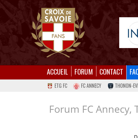
ACCUEIL
FORUM
CONTACT
FA
ETG FC
FC ANNECY
THONON-EV
Forum FC Annecy, 
D