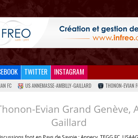
CEBOOK
TWITTER
INSTAGRAM
IAN FC
US ANNEMASSE-AMBILLY-GAILLARD
THONON-EVIAN F
Thonon-Evian Grand Genève, 
Gaillard
iscussions foot en Pays de Savoie : Annecy, TEGG FC, USAAG.