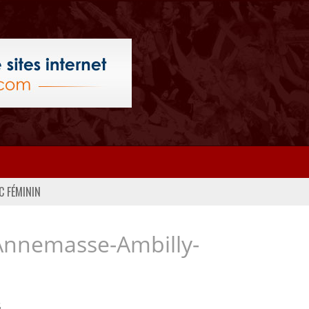
C FÉMININ
Annemasse-Ambilly-
..