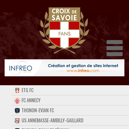
Dépl
ACCUEIL
ETG FC
FORUM
FC ANNECY
THONON-EVIAN FC
CONTACT
US ANNEMASSE-AMBILLY-GAILLARD
FACEBOOK