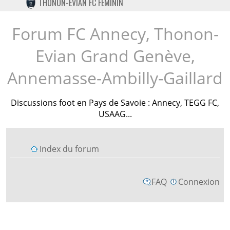
THONON-EVIAN FC FÉMININ
TWITTER
INSTAGRAM
Forum FC Annecy, Thonon-
Evian Grand Genève,
Annemasse-Ambilly-Gaillard
Discussions foot en Pays de Savoie : Annecy, TEGG FC,
USAAG...
Index du forum
FAQ
Connexion