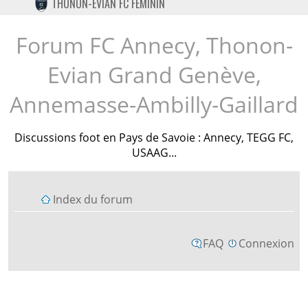
THONON-EVIAN FC FÉMININ
TWITTER
INSTAGRAM
Forum FC Annecy, Thonon-
Evian Grand Genève,
Annemasse-Ambilly-Gaillard
Discussions foot en Pays de Savoie : Annecy, TEGG FC,
USAAG...
Index du forum
FAQ
Connexion