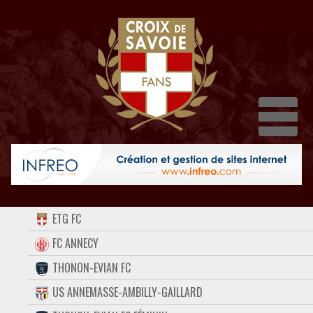
Dépl
ACCUEIL
ETG FC
FORUM
FC ANNECY
THONON-EVIAN FC
CONTACT
US ANNEMASSE-AMBILLY-GAILLARD
FACEBOOK