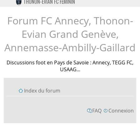
THONON-EVIAN FC FÉMININ
TWITTER
INSTAGRAM
Forum FC Annecy, Thonon-
Evian Grand Genève,
Annemasse-Ambilly-Gaillard
Discussions foot en Pays de Savoie : Annecy, TEGG FC,
USAAG...
Index du forum
FAQ
Connexion