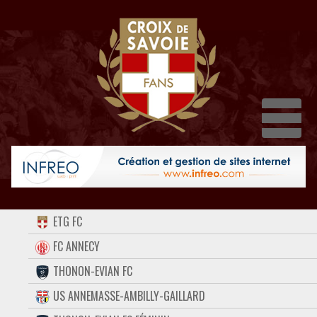
Dépl
ACCUEIL
ETG FC
FORUM
FC ANNECY
THONON-EVIAN FC
CONTACT
US ANNEMASSE-AMBILLY-GAILLARD
FACEBOOK