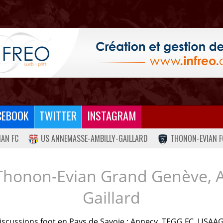
CEBOOK
TWITTER
INSTAGRAM
IAN FC
US ANNEMASSE-AMBILLY-GAILLARD
THONON-EVIAN F
Thonon-Evian Grand Genève, 
Gaillard
iscussions foot en Pays de Savoie : Annecy, TEGG FC, USAAG.