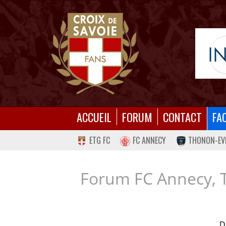
ACCUEIL
FORUM
CONTACT
FA
ETG FC
FC ANNECY
THONON-EV
Forum FC Annecy, 
D