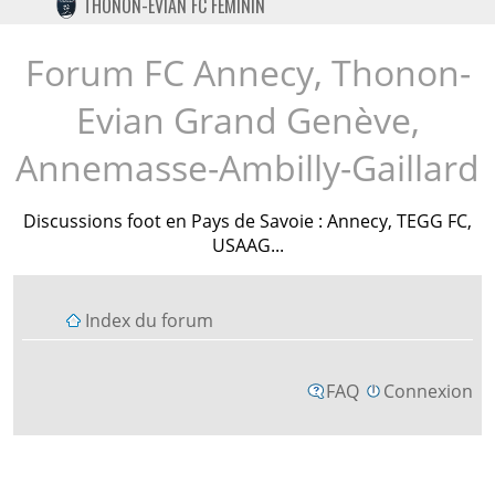
THONON-EVIAN FC FÉMININ
TWITTER
INSTAGRAM
Forum FC Annecy, Thonon-
Evian Grand Genève,
Annemasse-Ambilly-Gaillard
Discussions foot en Pays de Savoie : Annecy, TEGG FC,
USAAG...
Index du forum
FAQ
Connexion