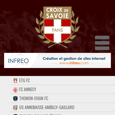
Dépl
ACCUEIL
ETG FC
FORUM
FC ANNECY
THONON-EVIAN FC
CONTACT
US ANNEMASSE-AMBILLY-GAILLARD
FACEBOOK