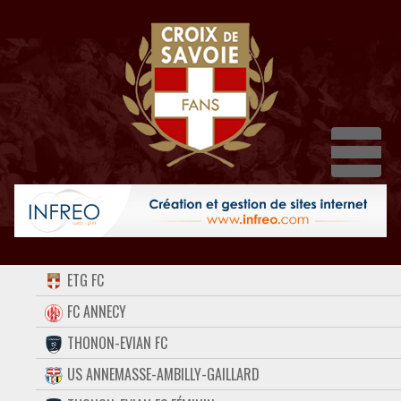
Dépl
ACCUEIL
ETG FC
FORUM
FC ANNECY
THONON-EVIAN FC
CONTACT
US ANNEMASSE-AMBILLY-GAILLARD
FACEBOOK