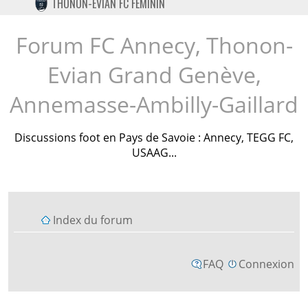
THONON-EVIAN FC FÉMININ
TWITTER
INSTAGRAM
Forum FC Annecy, Thonon-
Evian Grand Genève,
Annemasse-Ambilly-Gaillard
Discussions foot en Pays de Savoie : Annecy, TEGG FC,
USAAG...
Index du forum
FAQ
Connexion