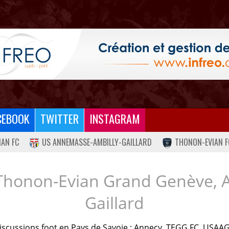
CEBOOK
TWITTER
INSTAGRAM
IAN FC
US ANNEMASSE-AMBILLY-GAILLARD
THONON-EVIAN F
Thonon-Evian Grand Genève, 
Gaillard
iscussions foot en Pays de Savoie : Annecy, TEGG FC, USAAG.