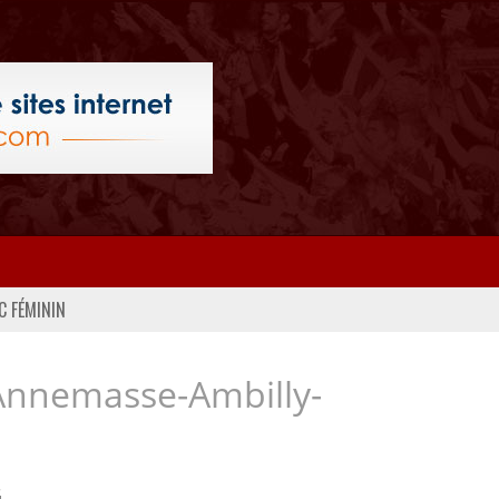
C FÉMININ
Annemasse-Ambilly-
..