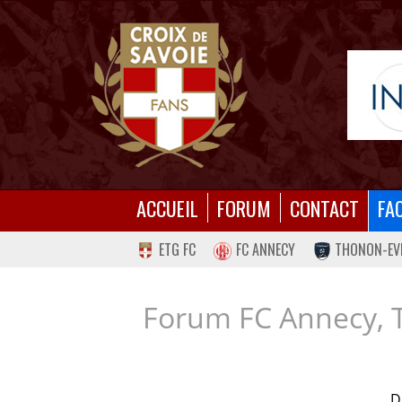
ACCUEIL
FORUM
CONTACT
FA
ETG FC
FC ANNECY
THONON-EV
Forum FC Annecy, 
D