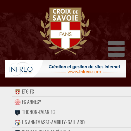
Dépl
ACCUEIL
ETG FC
FORUM
FC ANNECY
THONON-EVIAN FC
CONTACT
US ANNEMASSE-AMBILLY-GAILLARD
FACEBOOK