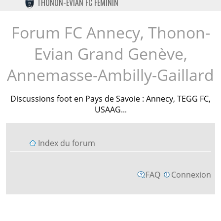
THONON-EVIAN FC FÉMININ
TWITTER
INSTAGRAM
Forum FC Annecy, Thonon-
Evian Grand Genève,
Annemasse-Ambilly-Gaillard
Discussions foot en Pays de Savoie : Annecy, TEGG FC,
USAAG...
Index du forum
FAQ
Connexion