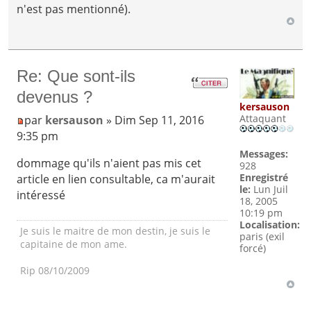
n'est pas mentionné).
Re: Que sont-ils
devenus ?
kersauson
Attaquant
par
kersauson
» Dim Sep 11, 2016
9:35 pm
Messages:
dommage qu'ils n'aient pas mis cet
928
Enregistré
article en lien consultable, ca m'aurait
le:
Lun Juil
intéressé
18, 2005
10:19 pm
Localisation:
Je suis le maitre de mon destin, je suis le
paris (exil
capitaine de mon ame.
forcé)
Rip 08/10/2009