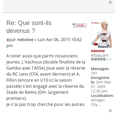
Re: Que sont-ils
devenus ?
par
netoine
» Lun Avr 06, 2015 10:42
pm
netoine
Attaquant
A noter aussi que parmi nosanciens
jeunes, J. Vachoux (double finaliste de la
Gamba avec l'ASSe) joue avec la réserve
Messages:
791
du RC Lens (CFA, avant derniers) et A.
Enregistré
Fillon (encore en U10 ici la saison
le:
Dim Mar
passée) s'est engagé avec la réserve du
01, 2009
12:30 pm
Stade de Reims (DH- largement
Localisation:
premiers).
Allinges
Je n'ai pas trop cherché pour les autres.
City...