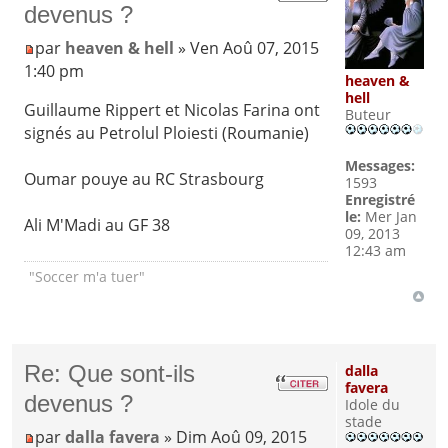
devenus ?
par
heaven & hell
» Ven Aoû 07, 2015
1:40 pm
heaven &
hell
Guillaume Rippert et Nicolas Farina ont
Buteur
signés au Petrolul Ploiesti (Roumanie)
Messages:
Oumar pouye au RC Strasbourg
1593
Enregistré
le:
Mer Jan
Ali M'Madi au GF 38
09, 2013
12:43 am
"Soccer m'a tuer"
Re: Que sont-ils
dalla
favera
devenus ?
Idole du
stade
par
dalla favera
» Dim Aoû 09, 2015