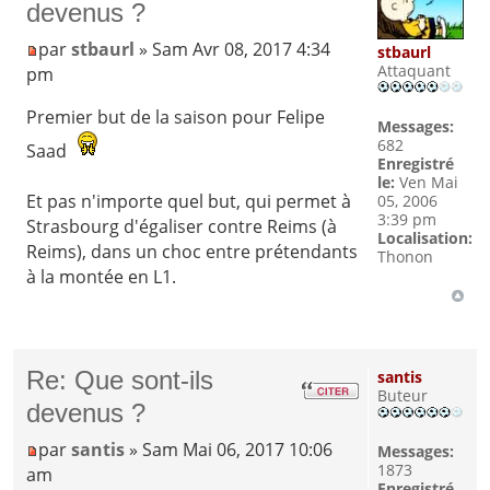
devenus ?
par
stbaurl
» Sam Avr 08, 2017 4:34
stbaurl
Attaquant
pm
Premier but de la saison pour Felipe
Messages:
682
Saad
Enregistré
le:
Ven Mai
Et pas n'importe quel but, qui permet à
05, 2006
3:39 pm
Strasbourg d'égaliser contre Reims (à
Localisation:
Reims), dans un choc entre prétendants
Thonon
à la montée en L1.
Re: Que sont-ils
santis
Buteur
devenus ?
par
santis
» Sam Mai 06, 2017 10:06
Messages:
1873
am
Enregistré