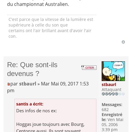
du championnat Australien.
C'est parce que la vitesse de la lumière est
supérieure à celle du son que
certains ont l'air brillant avant d'avoir l'air
con.
Re: Que sont-ils
devenus ?
par
stbaurl
» Mar Mai 09, 2017 1:53
stbaurl
Attaquant
pm
santis a écrit:
Messages:
682
Des infos de nos ex:
Enregistré
le:
Ven Mai
Hoggas joue toujours avec Bourg,
05, 2006
3:39 pm
Centonze aussi. Ils sont souvent