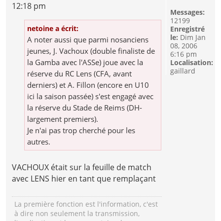
12:18 pm
Messages:
12199
netoine a écrit:
Enregistré
le:
Dim Jan
A noter aussi que parmi nosanciens
08, 2006
jeunes, J. Vachoux (double finaliste de
6:16 pm
la Gamba avec l'ASSe) joue avec la
Localisation:
gaillard
réserve du RC Lens (CFA, avant
derniers) et A. Fillon (encore en U10
ici la saison passée) s'est engagé avec
la réserve du Stade de Reims (DH-
largement premiers).
Je n'ai pas trop cherché pour les
autres.
VACHOUX était sur la feuille de match
avec LENS hier en tant que remplaçant
La première fonction est l'information, c'est
à dire non seulement la transmission,