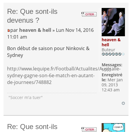
Re: Que sont-ils
devenus ?
par
heaven & hell
» Lun Nov 14, 2016
11:01 am
heaven &
hell
Bon début de saison pour Ninkovic &
Buteur
Sydney
Messages:
http://www.lequipe.fr/Football/Actualites/Australie-
1593
Enregistré
sydney-gagne-son-6e-match-en-autant-
le:
Mer Jan
de-journees/748882
09, 2013
12:43 am
"Soccer m'a tuer"
Re: Que sont-ils