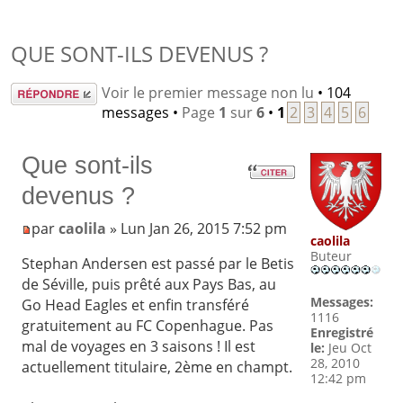
QUE SONT-ILS DEVENUS ?
Répondre
Voir le premier message non lu
• 104
messages •
Page
1
sur
6
•
1
2
3
4
5
6
Que sont-ils
devenus ?
par
caolila
» Lun Jan 26, 2015 7:52 pm
caolila
Buteur
Stephan Andersen est passé par le Betis
de Séville, puis prêté aux Pays Bas, au
Messages:
Go Head Eagles et enfin transféré
1116
gratuitement au FC Copenhague. Pas
Enregistré
mal de voyages en 3 saisons ! Il est
le:
Jeu Oct
28, 2010
actuellement titulaire, 2ème en champt.
12:42 pm