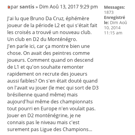
par
santis
» Dim Aoû 13, 2017 9:29 pm
Messages:
1873
Enregistré
J'ai lu que Bruno Da Cruz, éphémère
le:
Dim Aoû
joueur de la période L2 et qui s'était fait
10, 2014
les croisés a trouvé un nouveau club.
11:15 am
Un club en D2 du Monténégro.
J'en parle ici, car ça montre bien une
chose. On avait des peintres comme
joueurs. Comment quand on descend
de L1 et qu'on souhaite remonter
rapidement on recrute des joueurs
aussi faibles? On s'en était douté quand
on l'avait vu jouer (le mec qui sort de D3
brésilienne quand même) mais
aujourd'hui même des championnats
tout pourri en Europe n'en voulait pas.
Jouer en D2 monténégrine, je ne
connais pas le niveau mais c'est
surement pas Ligue des Champions...