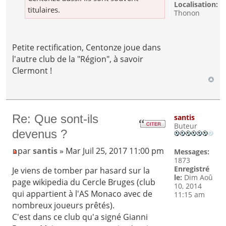
Localisation:
titulaires.
Thonon
Petite rectification, Centonze joue dans
l'autre club de la "Région", à savoir
Clermont !
Re: Que sont-ils
santis
Buteur
devenus ?
par
santis
» Mar Juil 25, 2017 11:00 pm
Messages:
1873
Enregistré
Je viens de tomber par hasard sur la
le:
Dim Aoû
page wikipedia du Cercle Bruges (club
10, 2014
qui appartient à l'AS Monaco avec de
11:15 am
nombreux joueurs prêtés).
C'est dans ce club qu'a signé Gianni