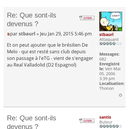
Re: Que sont-ils
devenus ?
par
stbaurl
» Jeu Jan 29, 2015 5:46 pm
stbaurl
Attaquant
Et on peut ajouter que le brésilien De
Melo - qui est resté sans club depuis
Messages:
son passage à l'eTG - vient de s'engager
682
Enregistré
au Real Valladolid (D2 Espagnol)
le:
Ven Mai
05, 2006
3:39 pm
Localisation:
Thonon
Re: Que sont-ils
santis
Buteur
devenus ?