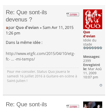
Re: Que sont-ils
devenus ?
par
Quo d'evian
» Sam Avr 11, 2015
Quo
1:26 pm
d'evian
Idole du
Dans la même idée :
stade
http://www.etgfc.com/2015/04/10/etg-
Messages:
fc- ... -mi-temps/
2399
Enregistré
le:
Mar Aoû
Pour me consoler, Status Quo jouera le
11, 2009
samedi 16 juillet 2016 à Guitare-en-scène à
10:07 pm
Saint-Julien !
Re: Que sont-ils