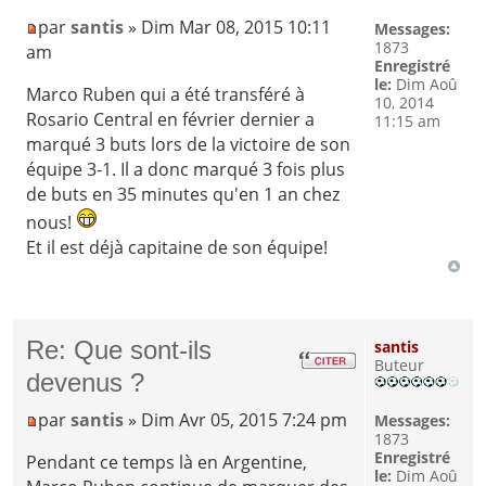
par
santis
» Dim Mar 08, 2015 10:11
Messages:
1873
am
Enregistré
le:
Dim Aoû
Marco Ruben qui a été transféré à
10, 2014
Rosario Central en février dernier a
11:15 am
marqué 3 buts lors de la victoire de son
équipe 3-1. Il a donc marqué 3 fois plus
de buts en 35 minutes qu'en 1 an chez
nous!
Et il est déjà capitaine de son équipe!
Re: Que sont-ils
santis
Buteur
devenus ?
par
santis
» Dim Avr 05, 2015 7:24 pm
Messages:
1873
Enregistré
Pendant ce temps là en Argentine,
le:
Dim Aoû