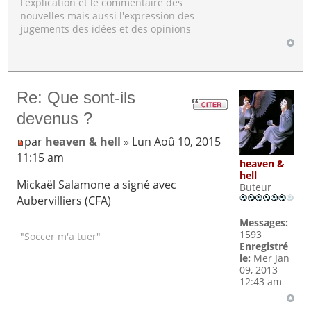
l'explication et le commentaire des
nouvelles mais aussi l'expression des
jugements des idées et des opinions
Re: Que sont-ils
devenus ?
par
heaven & hell
» Lun Aoû 10, 2015
11:15 am
heaven &
hell
Mickaël Salamone a signé avec
Buteur
Aubervilliers (CFA)
Messages:
1593
"Soccer m'a tuer"
Enregistré
le:
Mer Jan
09, 2013
12:43 am