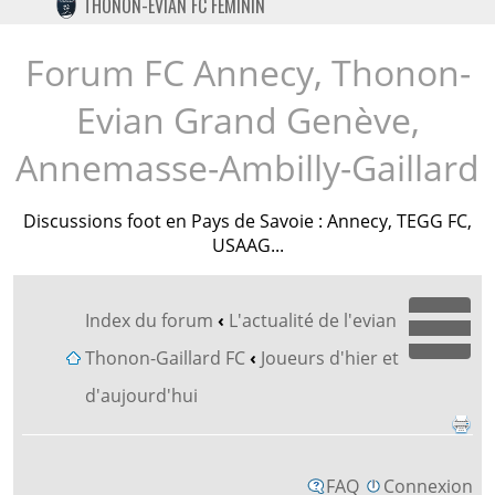
THONON-EVIAN FC FÉMININ
TWITTER
INSTAGRAM
Forum FC Annecy, Thonon-
Evian Grand Genève,
Annemasse-Ambilly-Gaillard
Discussions foot en Pays de Savoie : Annecy, TEGG FC,
USAAG...
Index du forum
‹
L'actualité de l'evian
Dépl
Thonon-Gaillard FC
‹
Joueurs d'hier et
d'aujourd'hui
FAQ
Connexion