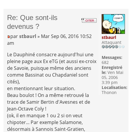
Re: Que sont-ils
devenus ?
par
stbaurl
» Mar Sep 06, 2016 10:52
stbaurl
Attaquant
am
Le Dauphiné consacre aujourd'hui une
Messages:
pleine page aux Ex eTG (et aussi ex-croix
682
Enregistré
de Savoie, puisque même des anciens
le:
Ven Mai
comme Bassinat ou Chapdaniel sont
05, 2006
cités),
3:39 pm
Localisation:
en mentionnant leur situation.
Thonon
Beau boulot ! On a même retrouvé la
trace de Samir Bertin d'Avesnes et de
Jean-Octave Coly !
(ok, il en manque 1 ou 2 si on veut
chipoter... Par exemple Salamone,
désormais à Sannois Saint-Gratien,