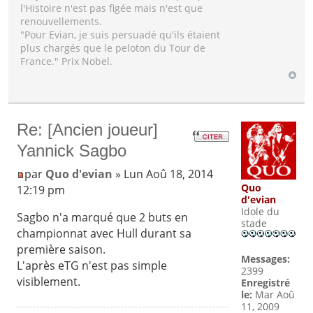
l'Histoire n'est pas figée mais n'est que
renouvellements.
"Pour Evian, je suis persuadé qu'ils étaient
plus chargés que le peloton du Tour de
France." Prix Nobel.
Re: [Ancien joueur]
Yannick Sagbo
par
Quo d'evian
» Lun Aoû 18, 2014
Quo
12:19 pm
d'evian
Idole du
Sagbo n'a marqué que 2 buts en
stade
championnat avec Hull durant sa
première saison.
Messages:
L'après eTG n'est pas simple
2399
visiblement.
Enregistré
le:
Mar Aoû
11, 2009