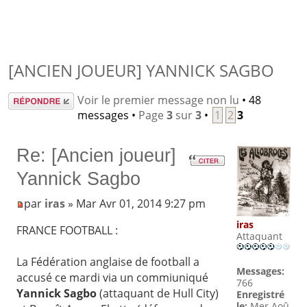
[ANCIEN JOUEUR] YANNICK SAGBO
Répondre
Voir le premier message non lu
• 48
messages •
Page
3
sur
3
•
1
2
3
Re: [Ancien joueur]
Yannick Sagbo
par
iras
» Mar Avr 01, 2014 9:27 pm
iras
FRANCE FOOTBALL :
Attaquant
La Fédération anglaise de football a
Messages:
accusé ce mardi via un commiuniqué
766
Yannick Sagbo
(attaquant de Hull City)
Enregistré
le:
Mer Aoû