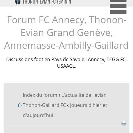
THONON-EVIAN FC FÉMININ
TWITTER
Dépl
INSTAGRAM
Forum FC Annecy, Thonon-
Evian Grand Genève,
Annemasse-Ambilly-Gaillard
Discussions foot en Pays de Savoie : Annecy, TEGG FC,
USAAG...
Index du forum
‹
L'actualité de l'evian
Thonon-Gaillard FC
‹
Joueurs d'hier et
d'aujourd'hui