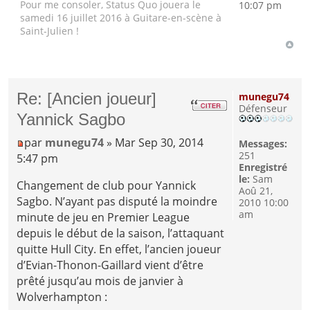
Pour me consoler, Status Quo jouera le
10:07 pm
samedi 16 juillet 2016 à Guitare-en-scène à
Saint-Julien !
Re: [Ancien joueur]
munegu74
Défenseur
Yannick Sagbo
par
munegu74
» Mar Sep 30, 2014
Messages:
251
5:47 pm
Enregistré
le:
Sam
Changement de club pour Yannick
Aoû 21,
Sagbo. N’ayant pas disputé la moindre
2010 10:00
am
minute de jeu en Premier League
depuis le début de la saison, l’attaquant
quitte Hull City. En effet, l’ancien joueur
d’Evian-Thonon-Gaillard vient d’être
prêté jusqu’au mois de janvier à
Wolverhampton :