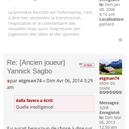
le:
Dim Jan
08, 2006
La première fonction est l'information, c'est
6:16 pm
à dire non seulement la transmission,
Localisation:
l'explication et le commentaire des
gaillard
nouvelles mais aussi l'expression des
jugements des idées et des opinions
Re: [Ancien joueur]
Yannick Sagbo
etgman74
par
etgman74
» Dim Avr 06, 2014 3:29
Idole du
am
stade
dalla favera a écrit:
Messages:
Quelle intelligence!
3268
Enregistré
le:
Dim Mai
05, 2013
12:50 am
Il y aurait beaucoup de chose à dire sur