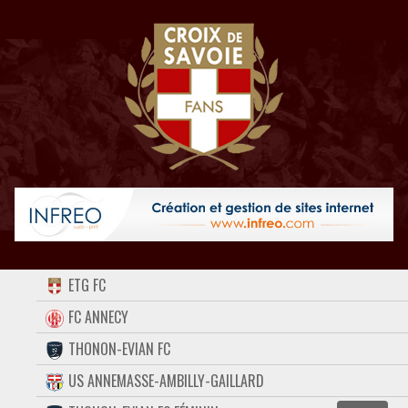
ACCUEIL
ETG FC
FORUM
FC ANNECY
THONON-EVIAN FC
CONTACT
US ANNEMASSE-AMBILLY-GAILLARD
FACEBOOK