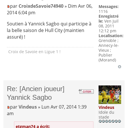
par
CroixdeSavoie74940
» Dim Avr 06,
Messages:
1116
2014 6:04 pm
Enregistré
le:
Ven Juil
Soutien à Yannick Sagbo qui participe à
08, 2011
la belle saison de Hull City (maintien
12:12 pm
Localisation:
assuré) !
Grenoble ;
Annecy-le-
Vieux ;
Croix de Savoie en Ligue 1 !
Publier
(Morand)
Re: [Ancien joueur]
Yannick Sagbo
par
Vindeus
» Lun Avr 07, 2014 1:39
Vindeus
Idole du
am
stade
etgman74 a écrit: