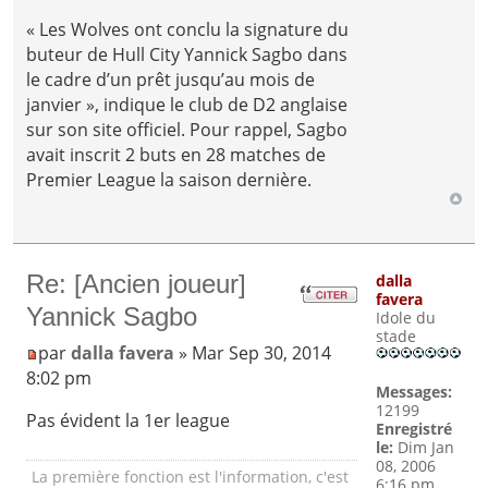
« Les Wolves ont conclu la signature du
buteur de Hull City Yannick Sagbo dans
le cadre d’un prêt jusqu’au mois de
janvier », indique le club de D2 anglaise
sur son site officiel. Pour rappel, Sagbo
avait inscrit 2 buts en 28 matches de
Premier League la saison dernière.
Re: [Ancien joueur]
dalla
favera
Yannick Sagbo
Idole du
stade
par
dalla favera
» Mar Sep 30, 2014
8:02 pm
Messages:
12199
Pas évident la 1er league
Enregistré
le:
Dim Jan
08, 2006
La première fonction est l'information, c'est
6:16 pm