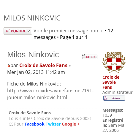
MILOS NINKOVIC
Répondre
Voir le premier message non lu
• 12
messages • Page
1
sur
1
Milos Ninkovic
par
Croix de Savoie Fans
»
Mer Jan 02, 2013 11:42 am
Croix de
Savoie
Fiche de Milos Ninkovic :
Fans
http://www.croixdesavoiefans.net/191-
Administrateur
joueur-milos-ninkovic.html
Messages:
Croix de Savoie Fans
1039
Tous sur les Croix de Savoie depuis 2003!
Enregistré
CSF sur
Facebook
Twitter
Google +
le:
Sam Mai
27, 2006