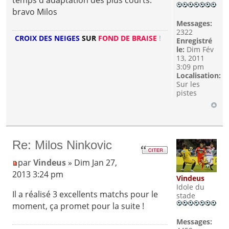
temps d'adaptation des plus courts.
bravo Milos
Messages:
2322
CROIX DES NEIGES
SUR
FOND DE BRAISE
!
Enregistré
le:
Dim Fév
13, 2011
3:09 pm
Localisation:
Sur les
pistes
Re: Milos Ninkovic
par
Vindeus
» Dim Jan 27,
2013 3:24 pm
Vindeus
Idole du
Il a réalisé 3 excellents matchs pour le
stade
moment, ça promet pour la suite !
Messages: