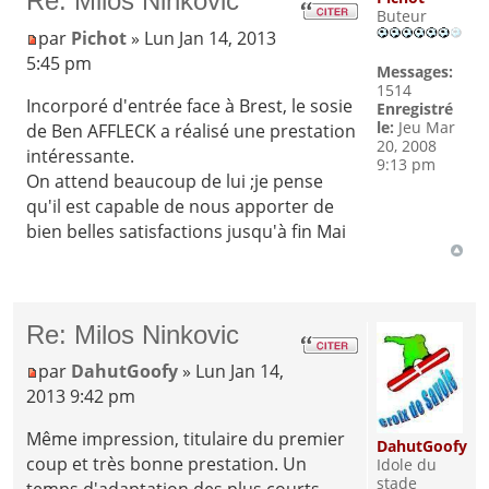
Re: Milos Ninkovic
Buteur
par
Pichot
» Lun Jan 14, 2013
5:45 pm
Messages:
1514
Incorporé d'entrée face à Brest, le sosie
Enregistré
le:
Jeu Mar
de Ben AFFLECK a réalisé une prestation
20, 2008
intéressante.
9:13 pm
On attend beaucoup de lui ;je pense
qu'il est capable de nous apporter de
bien belles satisfactions jusqu'à fin Mai
Re: Milos Ninkovic
par
DahutGoofy
» Lun Jan 14,
2013 9:42 pm
Même impression, titulaire du premier
DahutGoofy
coup et très bonne prestation. Un
Idole du
stade