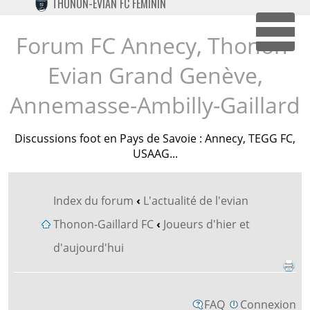
THONON-EVIAN FC FÉMININ
TWITTER
INSTAGRAM
Forum FC Annecy, Thonon-
Dépl
Evian Grand Genève,
Annemasse-Ambilly-Gaillard
Discussions foot en Pays de Savoie : Annecy, TEGG FC,
USAAG...
Index du forum
‹
L'actualité de l'evian
Thonon-Gaillard FC
‹
Joueurs d'hier et
d'aujourd'hui
FAQ
Connexion