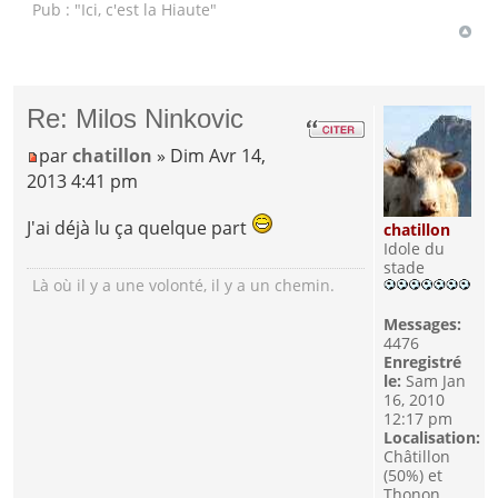
Pub : "Ici, c'est la Hiaute"
Re: Milos Ninkovic
par
chatillon
» Dim Avr 14,
2013 4:41 pm
J'ai déjà lu ça quelque part
chatillon
Idole du
stade
Là où il y a une volonté, il y a un chemin.
Messages:
4476
Enregistré
le:
Sam Jan
16, 2010
12:17 pm
Localisation:
Châtillon
(50%) et
Thonon