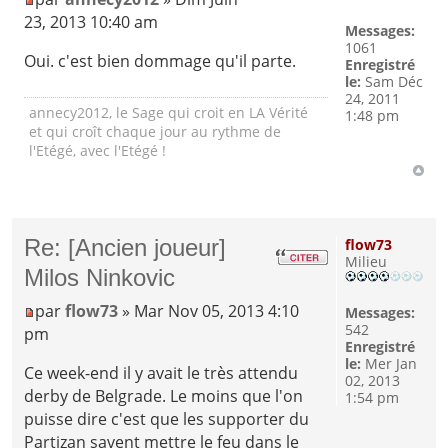
23, 2013 10:40 am
Messages:
1061
Oui. c'est bien dommage qu'il parte.
Enregistré
le:
Sam Déc
24, 2011
annecy2012, le Sage qui croit en LA Vérité
1:48 pm
et qui croît chaque jour au rythme de
l'Etégé, avec l'Etégé !
Re: [Ancien joueur]
flow73
Milieu
Milos Ninkovic
par
flow73
» Mar Nov 05, 2013 4:10
Messages:
542
pm
Enregistré
le:
Mer Jan
Ce week-end il y avait le très attendu
02, 2013
derby de Belgrade. Le moins que l'on
1:54 pm
puisse dire c'est que les supporter du
Partizan savent mettre le feu dans le