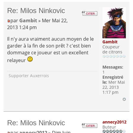
Re: Milos Ninkovic
par
Gambit
» Mer Mai 22,
2013 1:24 pm
Il n'y aura vraiment aucun moyen de le
Gambit
garder à la fin de son prêt ? c'est bien
Coupeur
de citrons
dommage ce joueur est un excellent
relayeur
Messages:
1
Supporter Auxerrois
Enregistré
le:
Mer Mai
22, 2013
1:17 pm
Re: Milos Ninkovic
annecy2012
Buteur
par
annecy2012
» Dim Juin