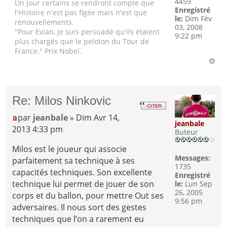
4459
Un jour certains se rendront compte que
Enregistré
l'Histoire n'est pas figée mais n'est que
le:
Dim Fév
renouvellements.
03, 2008
"Pour Evian, je suis persuadé qu'ils étaient
9:22 pm
plus chargés que le peloton du Tour de
France." Prix Nobel.
Re: Milos Ninkovic
par
jeanbale
» Dim Avr 14,
jeanbale
2013 4:33 pm
Buteur
Milos est le joueur qui associe
Messages:
parfaitement sa technique à ses
1735
capacités techniques. Son excellente
Enregistré
technique lui permet de jouer de son
le:
Lun Sep
26, 2005
corps et du ballon, pour mettre Out ses
9:56 pm
adversaires. Il nous sort des gestes
techniques que l’on a rarement eu