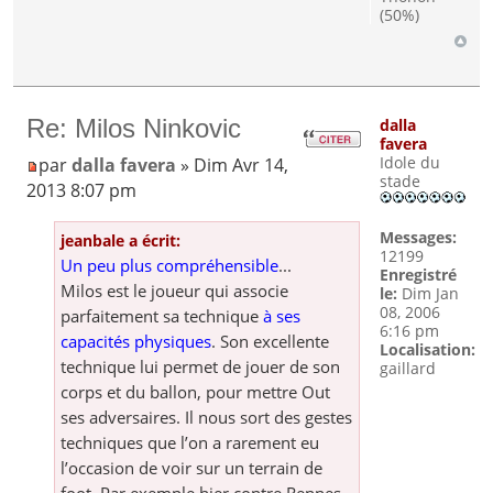
(50%)
Re: Milos Ninkovic
dalla
favera
Idole du
par
dalla favera
» Dim Avr 14,
stade
2013 8:07 pm
Messages:
jeanbale a écrit:
12199
Un peu plus compréhensible
...
Enregistré
Milos est le joueur qui associe
le:
Dim Jan
08, 2006
parfaitement sa technique
à ses
6:16 pm
capacités physiques
. Son excellente
Localisation:
technique lui permet de jouer de son
gaillard
corps et du ballon, pour mettre Out
ses adversaires. Il nous sort des gestes
techniques que l’on a rarement eu
l’occasion de voir sur un terrain de