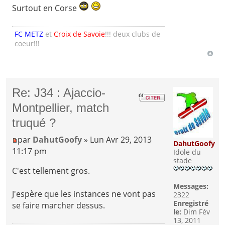
Surtout en Corse
FC METZ
et
Croix de Savoie
!!! deux clubs de
coeur!!!
Re: J34 : Ajaccio-
Montpellier, match
truqué ?
par
DahutGoofy
» Lun Avr 29, 2013
DahutGoofy
11:17 pm
Idole du
stade
C'est tellement gros.
Messages:
J'espère que les instances ne vont pas
2322
Enregistré
se faire marcher dessus.
le:
Dim Fév
13, 2011