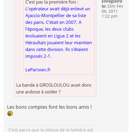
Enregistré
C'est pas la première fois :
le:
Dim Fév
L'opérateur avait déjà enlevé un
06, 2011
Ajaccio-Montpellier de sa liste
1:22 pm
des paris. C'était en 2007. A
l'époque, les deux clubs
évoluaient en Ligue 2 et les
Héraultais jouaient leur maintien
dans cette division. Ils s'étaient
imposés 2-1.
LeParisien.fr
La bande à GROSLOULOU avait donc
une ardoise à solder ?
Les bons comptes font les bons amis !
C'est parce que la vitesse de la lumière est