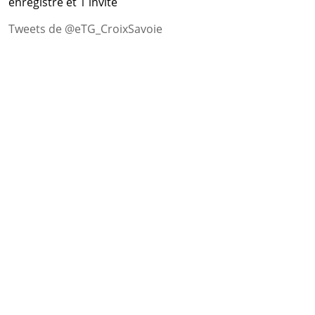
enregistré et 1 invité
Tweets de @eTG_CroixSavoie