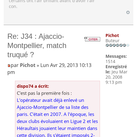
certains ont l'air brillant avant d'avoir l'air
con.
Re: J34 : Ajaccio-
Pichot
Buteur
Montpellier, match
truqué ?
Messages:
1514
par
Pichot
» Lun Avr 29, 2013 10:13
Enregistré
pm
le:
Jeu Mar
20, 2008
9:13 pm
dispo74 a écrit:
C'est pas la première fois :
L'opérateur avait déjà enlevé un
Ajaccio-Montpellier de sa liste des
paris. C'était en 2007. A l'époque, les
deux clubs évoluaient en Ligue 2 et les
Héraultais jouaient leur maintien dans
cette division. Ils s'étaient imposés 2-