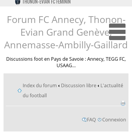
THONON-EVIAN FC FÉMININ
TWITTER
INSTAGRAM
Forum FC Annecy, Thonon-
Evian Grand Genève,
Dépl
Annemasse-Ambilly-Gaillard
Discussions foot en Pays de Savoie : Annecy, TEGG FC,
USAAG...
Index du forum
‹
Discussion libre
‹
L'actualité
du football
FAQ
Connexion