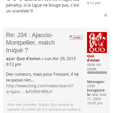
9:13 pm
pénalty), si la Ligue ne bouge pas, c'est
un scandale !!!
Re: J34 : Ajaccio-
Montpellier, match
truqué ?
Quo
par
Quo d'evian
» Lun Avr 29, 2013
d'evian
9:12 pm
Idole du
stade
Des rumeurs, mais pour l'instant, il ne
se passe rien...
Messages:
http://www.bing.com/news/search?
2399
Enregistré
q=ajacc ... &FORM=BNLH
le:
Mar Aoû
11, 2009
10:07 pm
Pour me consoler, Status Quo jouera le
samedi 16 juillet 2016 à Guitare-en-scène à