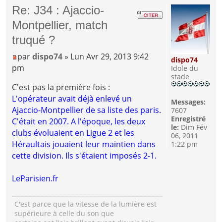
Re: J34 : Ajaccio-
Montpellier, match
truqué ?
par
dispo74
» Lun Avr 29, 2013 9:42
dispo74
pm
Idole du
stade
C'est pas la première fois :
L'opérateur avait déjà enlevé un
Messages:
Ajaccio-Montpellier de sa liste des paris.
7607
Enregistré
C'était en 2007. A l'époque, les deux
le:
Dim Fév
clubs évoluaient en Ligue 2 et les
06, 2011
Héraultais jouaient leur maintien dans
1:22 pm
cette division. Ils s'étaient imposés 2-1.
LeParisien.fr
C'est parce que la vitesse de la lumière est
supérieure à celle du son que