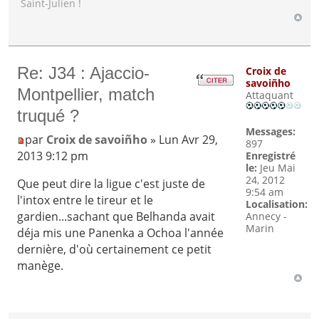
Saint-Julien !
Re: J34 : Ajaccio-
Croix de
savoiñho
Montpellier, match
Attaquant
truqué ?
Messages:
par
Croix de savoiñho
» Lun Avr 29,
897
2013 9:12 pm
Enregistré
le:
Jeu Mai
24, 2012
Que peut dire la ligue c'est juste de
9:54 am
l'intox entre le tireur et le
Localisation:
gardien...sachant que Belhanda avait
Annecy -
Marin
déja mis une Panenka a Ochoa l'année
dernière, d'où certainement ce petit
manège.