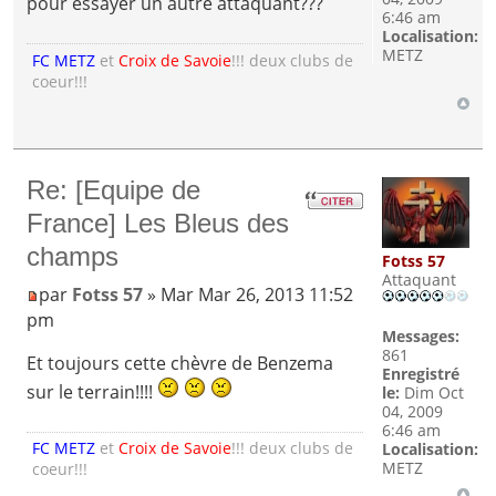
pour essayer un autre attaquant???
6:46 am
Localisation:
METZ
FC METZ
et
Croix de Savoie
!!! deux clubs de
coeur!!!
Re: [Equipe de
France] Les Bleus des
champs
Fotss 57
Attaquant
par
Fotss 57
» Mar Mar 26, 2013 11:52
pm
Messages:
861
Et toujours cette chèvre de Benzema
Enregistré
sur le terrain!!!!
le:
Dim Oct
04, 2009
6:46 am
FC METZ
et
Croix de Savoie
!!! deux clubs de
Localisation:
METZ
coeur!!!