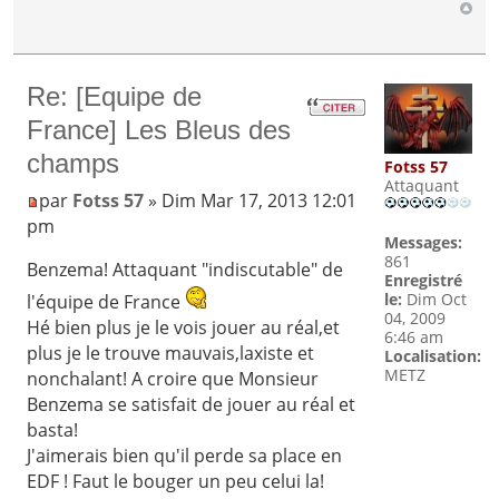
Re: [Equipe de
France] Les Bleus des
champs
Fotss 57
Attaquant
par
Fotss 57
» Dim Mar 17, 2013 12:01
pm
Messages:
861
Benzema! Attaquant "indiscutable" de
Enregistré
le:
Dim Oct
l'équipe de France
04, 2009
Hé bien plus je le vois jouer au réal,et
6:46 am
plus je le trouve mauvais,laxiste et
Localisation:
METZ
nonchalant! A croire que Monsieur
Benzema se satisfait de jouer au réal et
basta!
J'aimerais bien qu'il perde sa place en
EDF ! Faut le bouger un peu celui la!