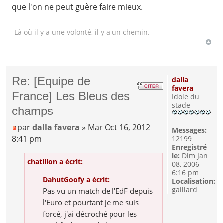
que l'on ne peut guère faire mieux.
Là où il y a une volonté, il y a un chemin.
Re: [Equipe de
dalla
favera
France] Les Bleus des
Idole du
stade
champs
par
dalla favera
» Mar Oct 16, 2012
Messages:
8:41 pm
12199
Enregistré
le:
Dim Jan
chatillon a écrit:
08, 2006
6:16 pm
DahutGoofy a écrit:
Localisation:
gaillard
Pas vu un match de l'EdF depuis
l'Euro et pourtant je me suis
forcé, j'ai décroché pour les