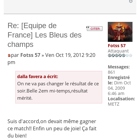
Re: [Equipe de
France] Les Bleus des
champs
Fotss 57
Attaquant
par
Fotss 57
» Ven Oct 19, 2012 9:20
pm
Messages:
861
dalla favera a écrit:
Enregistré
le:
Dim Oct
On ne va pas changer le résultat de ce
04, 2009
soir.Belle 2em mi-temps,résultat
6:46 am
mérité.
Localisation:
METZ
Suis d'accord,on devait même gagner
ce match!! Enfin un peu de joie! Ça fait
du bien!