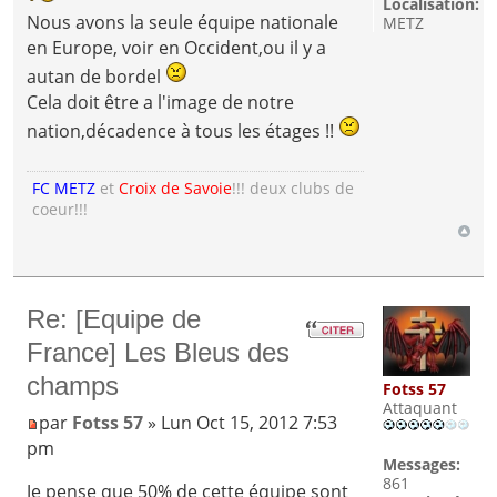
Localisation:
Nous avons la seule équipe nationale
METZ
en Europe, voir en Occident,ou il y a
autan de bordel
Cela doit être a l'image de notre
nation,décadence à tous les étages !!
FC METZ
et
Croix de Savoie
!!! deux clubs de
coeur!!!
Re: [Equipe de
France] Les Bleus des
champs
Fotss 57
Attaquant
par
Fotss 57
» Lun Oct 15, 2012 7:53
pm
Messages:
861
Je pense que 50% de cette équipe sont