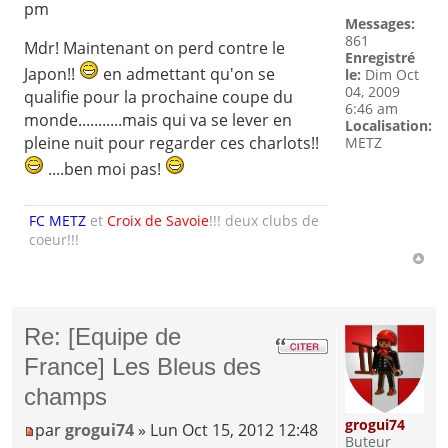
pm
Messages:
861
Mdr! Maintenant on perd contre le
Enregistré
Japon!!
en admettant qu'on se
le:
Dim Oct
04, 2009
qualifie pour la prochaine coupe du
6:46 am
monde...........mais qui va se lever en
Localisation:
pleine nuit pour regarder ces charlots!!
METZ
....ben moi pas!
FC METZ
et
Croix de Savoie
!!! deux clubs de
coeur!!!
Re: [Equipe de
France] Les Bleus des
champs
grogui74
par
grogui74
» Lun Oct 15, 2012 12:48
Buteur