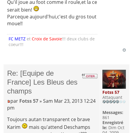
Qu'il joue au foot comme il roule,et la ce
serait bien!
Parceque aujourd'hui,c'est du gros tout
moue!!
FC METZ
et
Croix de Savoie
!!! deux clubs de
coeur!!!
Re: [Equipe de
France] Les Bleus des
champs
Fotss 57
Attaquant
par
Fotss 57
» Sam Mar 23, 2013 12:24
pm
Messages:
861
Toujours autan transparent ce brave
Enregistré
Karim
mais qu'attend Deschamps
le:
Dim Oct
04, 2009