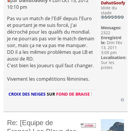
par
DahutGoofy
» Lun Oct 15, 2012
DahutGoofy
10:10 pm
Idole du
stade
Pas vu un match de l'EdF depuis l'Euro
et pourtant je me suis forcé, j'ai
Messages:
décroché pour les qualifs du mondial.
2322
Enregistré
je ne pourrais pas voir le match demain
le:
Dim Fév
soir, mais ça ne va pas me manquer.
13, 2011
DD il a les mêmes problèmes que LB et
3:09 pm
Localisation:
aussi de RD.
Sur les
C'est bien les joueurs quil faut changer.
pistes
Vivement les compétitions féminines.
CROIX DES NEIGES
SUR
FOND DE BRAISE
!
Re: [Equipe de