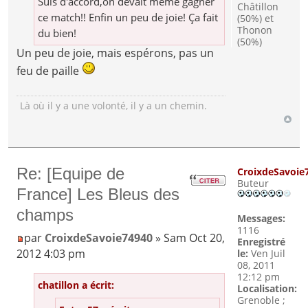
Suis d'accord,on devait même gagner
Châtillon
ce match!! Enfin un peu de joie! Ça fait
(50%) et
Thonon
du bien!
(50%)
Un peu de joie, mais espérons, pas un
feu de paille
Là où il y a une volonté, il y a un chemin.
Re: [Equipe de
CroixdeSavoie
Buteur
France] Les Bleus des
champs
Messages:
1116
par
CroixdeSavoie74940
» Sam Oct 20,
Enregistré
2012 4:03 pm
le:
Ven Juil
08, 2011
12:12 pm
chatillon a écrit:
Localisation:
Grenoble ;