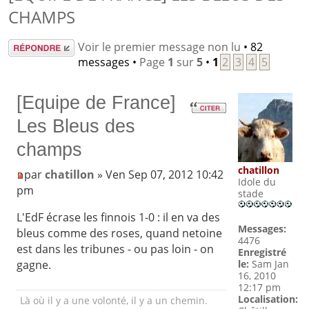
CHAMPS
Répondre
Voir le premier message non lu
• 82
messages •
Page
1
sur
5
•
1
2
3
4
5
[Equipe de France]
Les Bleus des
champs
chatillon
par
chatillon
» Ven Sep 07, 2012 10:42
Idole du
pm
stade
L'EdF écrase les finnois 1-0 : il en va des
Messages:
bleus comme des roses, quand netoine
4476
est dans les tribunes - ou pas loin - on
Enregistré
gagne.
le:
Sam Jan
16, 2010
12:17 pm
Localisation:
Là où il y a une volonté, il y a un chemin.