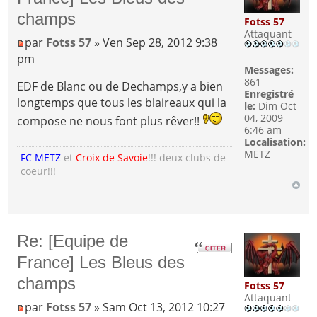
champs
Fotss 57
Attaquant
par
Fotss 57
» Ven Sep 28, 2012 9:38
pm
Messages:
861
EDF de Blanc ou de Dechamps,y a bien
Enregistré
longtemps que tous les blaireaux qui la
le:
Dim Oct
04, 2009
compose ne nous font plus rêver!!
6:46 am
Localisation:
METZ
FC METZ
et
Croix de Savoie
!!! deux clubs de
coeur!!!
Re: [Equipe de
France] Les Bleus des
champs
Fotss 57
Attaquant
par
Fotss 57
» Sam Oct 13, 2012 10:27