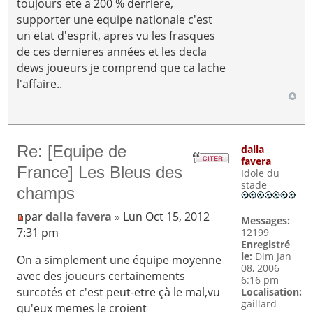
toujours ete a 200 % derriere,
supporter une equipe nationale c'est
un etat d'esprit, apres vu les frasques
de ces dernieres années et les decla
dews joueurs je comprend que ca lache
l'affaire..
Re: [Equipe de
dalla
favera
France] Les Bleus des
Idole du
stade
champs
par
dalla favera
» Lun Oct 15, 2012
Messages:
7:31 pm
12199
Enregistré
le:
Dim Jan
On a simplement une équipe moyenne
08, 2006
avec des joueurs certainements
6:16 pm
surcotés et c'est peut-etre çà le mal,vu
Localisation:
gaillard
qu'eux memes le croient