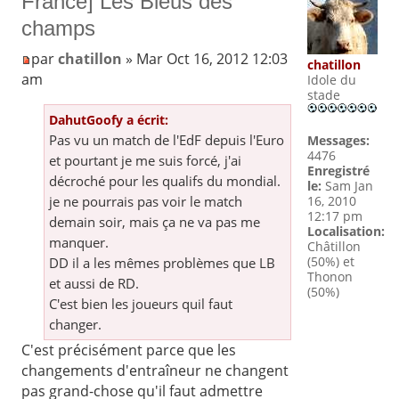
France] Les Bleus des
champs
par
chatillon
» Mar Oct 16, 2012 12:03
chatillon
am
Idole du
stade
DahutGoofy a écrit:
Pas vu un match de l'EdF depuis l'Euro
Messages:
4476
et pourtant je me suis forcé, j'ai
Enregistré
décroché pour les qualifs du mondial.
le:
Sam Jan
je ne pourrais pas voir le match
16, 2010
12:17 pm
demain soir, mais ça ne va pas me
Localisation:
manquer.
Châtillon
(50%) et
DD il a les mêmes problèmes que LB
Thonon
et aussi de RD.
(50%)
C'est bien les joueurs quil faut
changer.
C'est précisément parce que les
changements d'entraîneur ne changent
pas grand-chose qu'il faut admettre