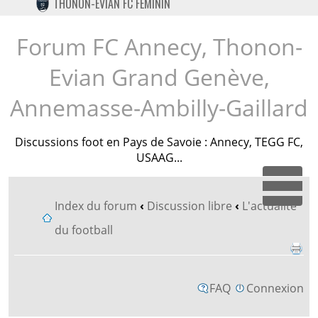
THONON-EVIAN FC FÉMININ
TWITTER
INSTAGRAM
Forum FC Annecy, Thonon-
Evian Grand Genève,
Annemasse-Ambilly-Gaillard
Discussions foot en Pays de Savoie : Annecy, TEGG FC,
USAAG...
Dépl
Index du forum
‹
Discussion libre
‹
L'actualité
du football
FAQ
Connexion