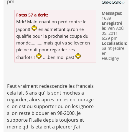
pm
Messages:
Fotss 57 a écrit:
1689
Mdr! Maintenant on perd contre le
Enregistré
le:
Ven Aoû
Japon!!
en admettant qu'on se
05, 2011
qualifie pour la prochaine coupe du
6:29 pm
monde...........mais qui va se lever en
Localisation:
Saint-Jeoire
pleine nuit pour regarder ces
en
charlots!!
....ben moi pas!
Faucigny
Faut vraiment redescendre les francais
cela fait 6 ans qu'ils sont moches a
regarder, alors apres on les encourage
si on est ou supporter ou on les ignore
si on reste bloquer en 98-2000. Je
supporte l'Italie depuis toujours et
meme qd ils etaient a pleurer j'ai