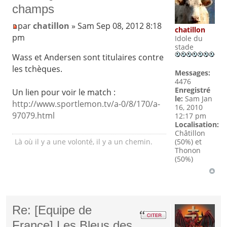
champs
par
chatillon
» Sam Sep 08, 2012 8:18
chatillon
pm
Idole du
stade
Wass et Andersen sont titulaires contre
les tchèques.
Messages:
4476
Enregistré
Un lien pour voir le match :
le:
Sam Jan
http://www.sportlemon.tv/a-0/8/170/a-
16, 2010
97079.html
12:17 pm
Localisation:
Châtillon
(50%) et
Là où il y a une volonté, il y a un chemin.
Thonon
(50%)
Re: [Equipe de
France] Les Bleus des