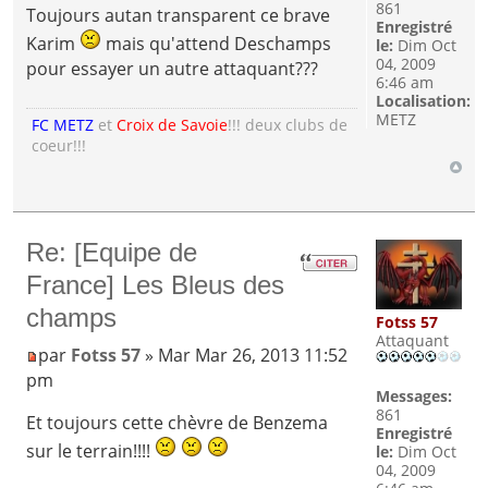
861
Toujours autan transparent ce brave
Enregistré
Karim
mais qu'attend Deschamps
le:
Dim Oct
04, 2009
pour essayer un autre attaquant???
6:46 am
Localisation:
METZ
FC METZ
et
Croix de Savoie
!!! deux clubs de
coeur!!!
Re: [Equipe de
France] Les Bleus des
champs
Fotss 57
Attaquant
par
Fotss 57
» Mar Mar 26, 2013 11:52
pm
Messages:
861
Et toujours cette chèvre de Benzema
Enregistré
sur le terrain!!!!
le:
Dim Oct
04, 2009