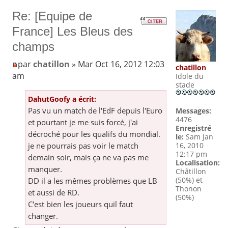
Re: [Equipe de
France] Les Bleus des
champs
par
chatillon
» Mar Oct 16, 2012 12:03
chatillon
am
Idole du
stade
DahutGoofy a écrit:
Pas vu un match de l'EdF depuis l'Euro
Messages:
4476
et pourtant je me suis forcé, j'ai
Enregistré
décroché pour les qualifs du mondial.
le:
Sam Jan
je ne pourrais pas voir le match
16, 2010
12:17 pm
demain soir, mais ça ne va pas me
Localisation:
manquer.
Châtillon
(50%) et
DD il a les mêmes problèmes que LB
Thonon
et aussi de RD.
(50%)
C'est bien les joueurs quil faut
changer.