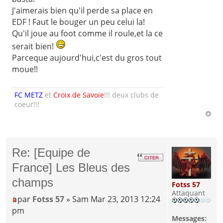
J'aimerais bien qu'il perde sa place en
EDF ! Faut le bouger un peu celui la!
Qu'il joue au foot comme il roule,et la ce
serait bien!
Parceque aujourd'hui,c'est du gros tout
moue!!
FC METZ
et
Croix de Savoie
!!! deux clubs de
coeur!!!
Re: [Equipe de
France] Les Bleus des
champs
Fotss 57
Attaquant
par
Fotss 57
» Sam Mar 23, 2013 12:24
pm
Messages: