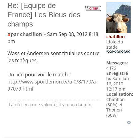
Re: [Equipe de
France] Les Bleus des
champs
par
chatillon
» Sam Sep 08, 2012 8:18
chatillon
pm
Idole du
stade
Wass et Andersen sont titulaires contre
les tchèques.
Messages:
4476
Enregistré
Un lien pour voir le match :
le:
Sam Jan
http://www.sportlemon.tv/a-0/8/170/a-
16, 2010
97079.html
12:17 pm
Localisation:
Châtillon
(50%) et
Là où il y a une volonté, il y a un chemin.
Thonon
(50%)