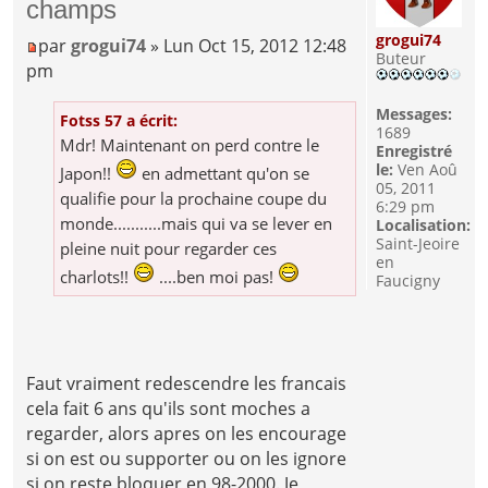
champs
grogui74
par
grogui74
» Lun Oct 15, 2012 12:48
Buteur
pm
Messages:
Fotss 57 a écrit:
1689
Mdr! Maintenant on perd contre le
Enregistré
le:
Ven Aoû
Japon!!
en admettant qu'on se
05, 2011
qualifie pour la prochaine coupe du
6:29 pm
monde...........mais qui va se lever en
Localisation:
Saint-Jeoire
pleine nuit pour regarder ces
en
charlots!!
....ben moi pas!
Faucigny
Faut vraiment redescendre les francais
cela fait 6 ans qu'ils sont moches a
regarder, alors apres on les encourage
si on est ou supporter ou on les ignore
si on reste bloquer en 98-2000. Je