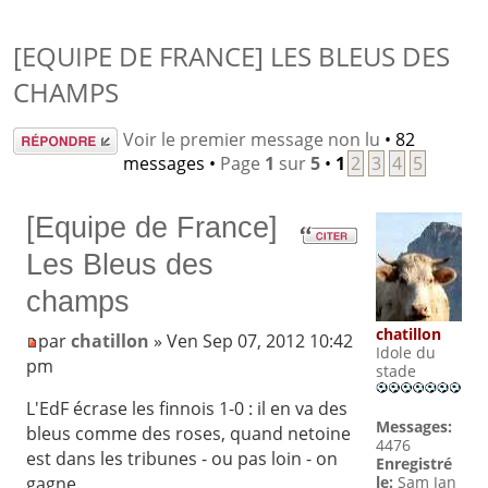
[EQUIPE DE FRANCE] LES BLEUS DES
CHAMPS
Répondre
Voir le premier message non lu
• 82
messages •
Page
1
sur
5
•
1
2
3
4
5
[Equipe de France]
Les Bleus des
champs
chatillon
par
chatillon
» Ven Sep 07, 2012 10:42
Idole du
pm
stade
L'EdF écrase les finnois 1-0 : il en va des
Messages:
bleus comme des roses, quand netoine
4476
est dans les tribunes - ou pas loin - on
Enregistré
gagne.
le:
Sam Jan