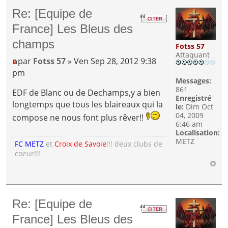
Re: [Equipe de
France] Les Bleus des
champs
Fotss 57
Attaquant
par
Fotss 57
» Ven Sep 28, 2012 9:38
pm
Messages:
861
EDF de Blanc ou de Dechamps,y a bien
Enregistré
longtemps que tous les blaireaux qui la
le:
Dim Oct
04, 2009
compose ne nous font plus rêver!!
6:46 am
Localisation:
METZ
FC METZ
et
Croix de Savoie
!!! deux clubs de
coeur!!!
Re: [Equipe de
France] Les Bleus des