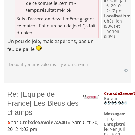
le:
Sam Jan
de ce soir.Belle 2em mi-
16, 2010
temps,résultat mérité.
12:17 pm
Localisation:
Suis d'accord,on devait même gagner
Châtillon
ce match!! Enfin un peu de joie! Ça fait
(50%) et
Thonon
du bien!
(50%)
Un peu de joie, mais espérons, pas un
feu de paille
Là où il y a une volonté, il y a un chemin.
Re: [Equipe de
CroixdeSavoie
Buteur
France] Les Bleus des
champs
Messages:
1116
par
CroixdeSavoie74940
» Sam Oct 20,
Enregistré
2012 4:03 pm
le:
Ven Juil
08, 2011