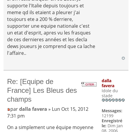
supporte l'Italie depuis toujours et
meme qd ils etaient a pleurer j'ai
toujours ete a 200 % derriere,
supporter une equipe nationale c'est
un etat d'esprit, apres vu les frasques
de ces dernieres années et les decla
dews joueurs je comprend que ca lache
l'affaire..
Re: [Equipe de
dalla
favera
France] Les Bleus des
Idole du
stade
champs
par
dalla favera
» Lun Oct 15, 2012
Messages:
7:31 pm
12199
Enregistré
le:
Dim Jan
On a simplement une équipe moyenne
08, 2006