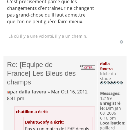
C'est précisément parce que les
changements d'entraîneur ne changent
pas grand-chose qu'il faut admettre
que l'on ne peut guère faire mieux.
Là où il y a une volonté, il y a un chemin.
Re: [Equipe de
dalla
favera
France] Les Bleus des
Idole du
stade
champs
par
dalla favera
» Mar Oct 16, 2012
Messages:
8:41 pm
12199
Enregistré
le:
Dim Jan
chatillon a écrit:
08, 2006
6:16 pm
DahutGoofy a écrit:
Localisation:
gaillard
Pas vu un match de l'EdF depuis