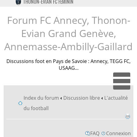
THONON-EVIAN FC FÉMININ
TWITTER
INSTAGRAM
Forum FC Annecy, Thonon-
Evian Grand Genève,
Annemasse-Ambilly-Gaillard
Discussions foot en Pays de Savoie : Annecy, TEGG FC,
USAAG...
Dépl
Index du forum
‹
Discussion libre
‹
L'actualité
du football
FAQ
Connexion