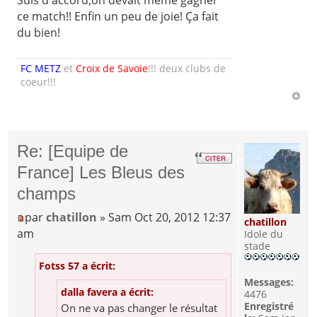
ce match!! Enfin un peu de joie! Ça fait
du bien!
FC METZ
et
Croix de Savoie
!!! deux clubs de
coeur!!!
Re: [Equipe de
France] Les Bleus des
champs
par
chatillon
» Sam Oct 20, 2012 12:37
chatillon
am
Idole du
stade
Fotss 57 a écrit:
Messages:
dalla favera a écrit:
4476
Enregistré
On ne va pas changer le résultat