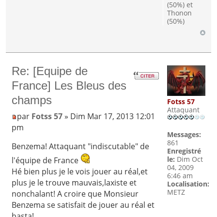
(50%) et
Thonon
(50%)
Re: [Equipe de
France] Les Bleus des
champs
Fotss 57
Attaquant
par
Fotss 57
» Dim Mar 17, 2013 12:01
pm
Messages:
861
Benzema! Attaquant "indiscutable" de
Enregistré
le:
Dim Oct
l'équipe de France
04, 2009
Hé bien plus je le vois jouer au réal,et
6:46 am
plus je le trouve mauvais,laxiste et
Localisation:
METZ
nonchalant! A croire que Monsieur
Benzema se satisfait de jouer au réal et
basta!