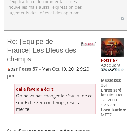
l'explication et le commentaire des
nouvelles mais aussi l'expression des
jugements des idées et des opinions
Re: [Equipe de
France] Les Bleus des
champs
Fotss 57
Attaquant
par
Fotss 57
» Ven Oct 19, 2012 9:20
pm
Messages:
861
dalla favera a écrit:
Enregistré
le:
Dim Oct
On ne va pas changer le résultat de ce
04, 2009
soir.Belle 2em mi-temps,résultat
6:46 am
mérité.
Localisation:
METZ
Suis d'accord,on devait même gagner