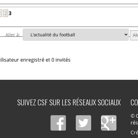
1
2
3
Aller à:
lisateur enregistré et 0 invités
SUIVEZ CSF SUR LES RÉSEAUX SOCIAUX
CO
© C
ré
Cré