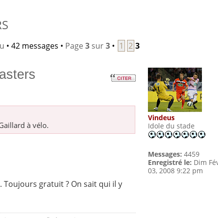
RS
lu
• 42 messages •
Page
3
sur
3
•
1
2
3
asters
Vindeus
Gaillard à vélo.
Idole du stade
Messages:
4459
Enregistré le:
Dim Fé
03, 2008 9:22 pm
Toujours gratuit ? On sait qui il y