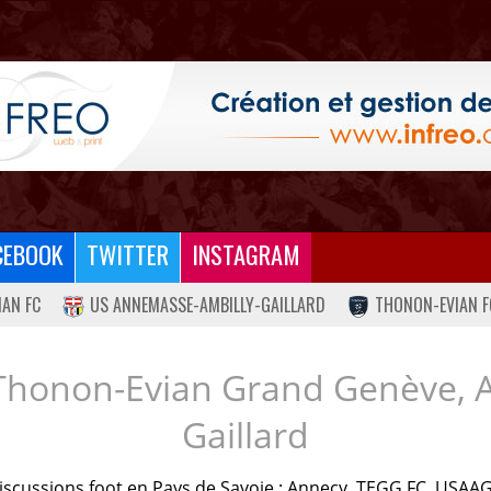
CEBOOK
TWITTER
INSTAGRAM
IAN FC
US ANNEMASSE-AMBILLY-GAILLARD
THONON-EVIAN F
Thonon-Evian Grand Genève, 
Gaillard
iscussions foot en Pays de Savoie : Annecy, TEGG FC, USAAG.