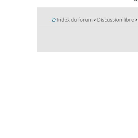
Index du forum
‹
Discussion libre
‹