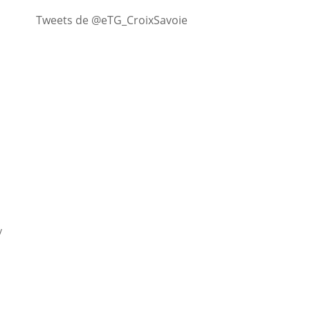
Tweets de @eTG_CroixSavoie
v