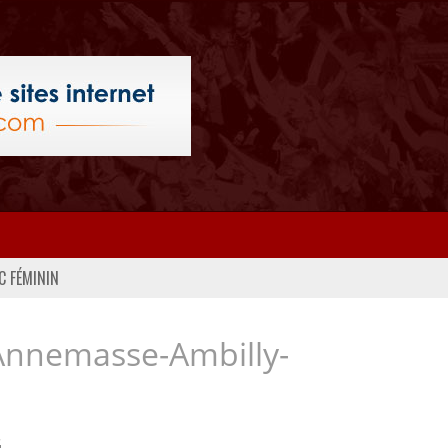
C FÉMININ
Annemasse-Ambilly-
..