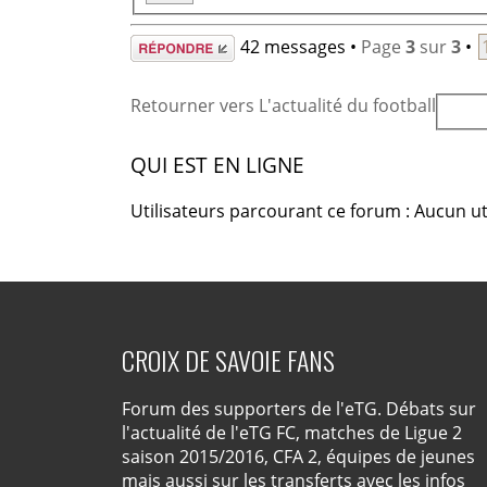
Répondre
42 messages •
Page
3
sur
3
•
Retourner vers L'actualité du football
QUI EST EN LIGNE
Utilisateurs parcourant ce forum : Aucun uti
CROIX DE SAVOIE FANS
Forum des supporters de l'eTG. Débats sur
l'actualité de l'eTG FC, matches de Ligue 2
saison 2015/2016, CFA 2, équipes de jeunes
mais aussi sur les transferts avec les infos