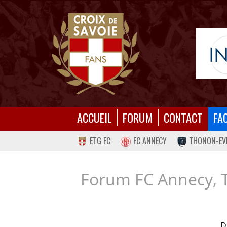
ACCUEIL
FORUM
CONTACT
FA
ETG FC
FC ANNECY
THONON-EV
Forum FC Annecy, 
D