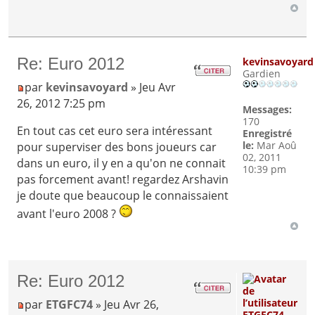
Re: Euro 2012
kevinsavoyard
Gardien
par
kevinsavoyard
» Jeu Avr
26, 2012 7:25 pm
Messages:
170
En tout cas cet euro sera intéressant
Enregistré
le:
Mar Aoû
pour superviser des bons joueurs car
02, 2011
dans un euro, il y en a qu'on ne connait
10:39 pm
pas forcement avant! regardez Arshavin
je doute que beaucoup le connaissaient
avant l'euro 2008 ?
Re: Euro 2012
par
ETGFC74
» Jeu Avr 26,
ETGFC74