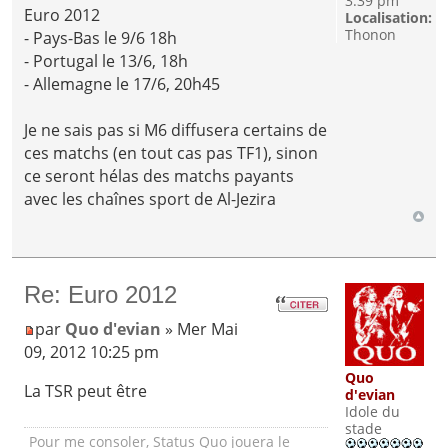
3:39 pm
Euro 2012
Localisation:
Thonon
- Pays-Bas le 9/6 18h
- Portugal le 13/6, 18h
- Allemagne le 17/6, 20h45
Je ne sais pas si M6 diffusera certains de
ces matchs (en tout cas pas TF1), sinon
ce seront hélas des matchs payants
avec les chaînes sport de Al-Jezira
Re: Euro 2012
par
Quo d'evian
» Mer Mai
09, 2012 10:25 pm
Quo
La TSR peut être
d'evian
Idole du
stade
Pour me consoler, Status Quo jouera le