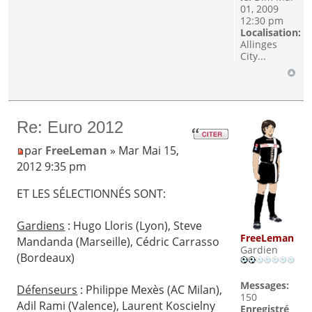
01, 2009
12:30 pm
Localisation:
Allinges
City...
Re: Euro 2012
par
FreeLeman
» Mar Mai 15,
2012 9:35 pm
ET LES SÉLECTIONNÉS SONT:
Gardiens
: Hugo Lloris (Lyon), Steve
FreeLeman
Mandanda (Marseille), Cédric Carrasso
Gardien
(Bordeaux)
Messages:
Défenseurs
: Philippe Mexès (AC Milan),
150
Adil Rami (Valence), Laurent Koscielny
Enregistré