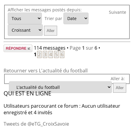
Afficher les messages postés depuis:
Suivante
Trier par
Répondre
114 messages •
Page
1
sur
6
•
1
2
3
4
5
6
Retourner vers L'actualité du football
Aller à:
QUI EST EN LIGNE
Utilisateurs parcourant ce forum : Aucun utilisateur
enregistré et 4 invités
Tweets de @eTG_CroixSavoie