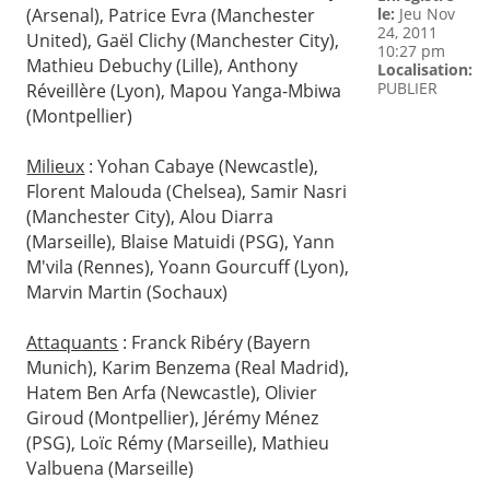
le:
Jeu Nov
(Arsenal), Patrice Evra (Manchester
24, 2011
United), Gaël Clichy (Manchester City),
10:27 pm
Mathieu Debuchy (Lille), Anthony
Localisation:
PUBLIER
Réveillère (Lyon), Mapou Yanga-Mbiwa
(Montpellier)
Milieux
: Yohan Cabaye (Newcastle),
Florent Malouda (Chelsea), Samir Nasri
(Manchester City), Alou Diarra
(Marseille), Blaise Matuidi (PSG), Yann
M'vila (Rennes), Yoann Gourcuff (Lyon),
Marvin Martin (Sochaux)
Attaquants
: Franck Ribéry (Bayern
Munich), Karim Benzema (Real Madrid),
Hatem Ben Arfa (Newcastle), Olivier
Giroud (Montpellier), Jérémy Ménez
(PSG), Loïc Rémy (Marseille), Mathieu
Valbuena (Marseille)