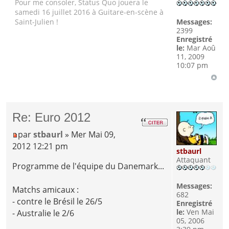
Pour me consoler, Status Quo jouera le
samedi 16 juillet 2016 à Guitare-en-scène à
Messages:
Saint-Julien !
2399
Enregistré
le:
Mar Aoû
11, 2009
10:07 pm
Re: Euro 2012
par
stbaurl
» Mer Mai 09,
2012 12:21 pm
stbaurl
Attaquant
Programme de l'équipe du Danemark...
Messages:
Matchs amicaux :
682
- contre le Brésil le 26/5
Enregistré
le:
Ven Mai
- Australie le 2/6
05, 2006