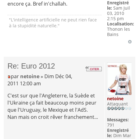
Enregistré
encore ça. Bref in'challah.
le:
Sam Juil
03, 2010
2:15 pm
"L'intelligence artificielle ne peut rien face
Localisation:
à la stupidité naturelle."
Thonon les
Bains
Re: Euro 2012
par
netoine
» Dim Déc 04,
2011 12:00 am
C'est sur que l'Angleterre, la Suède et
netoine
l'Ukraine ça fait beaucoup moins peur
Attaquant
que l'Uruguay, le Mexique et l'AdS.
Nan mais on croit rêver franchement...
Messages:
791
Enregistré
le:
Dim Mar