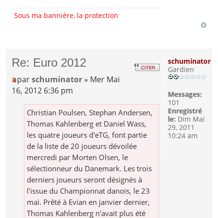
Sous ma bannière, la protection
Re: Euro 2012
schuminator
Gardien
par
schuminator
» Mer Mai
16, 2012 6:36 pm
Messages:
101
Enregistré
Christian Poulsen, Stephan Andersen,
le:
Dim Mai
Thomas Kahlenberg et Daniel Wass,
29, 2011
les quatre joueurs d'eTG, font partie
10:24 am
de la liste de 20 joueurs dévoilée
mercredi par Morten Olsen, le
sélectionneur du Danemark. Les trois
derniers joueurs seront désignés à
l'issue du Championnat danois, le 23
mai. Prêté à Evian en janvier dernier,
Thomas Kahlenberg n'avait plus été