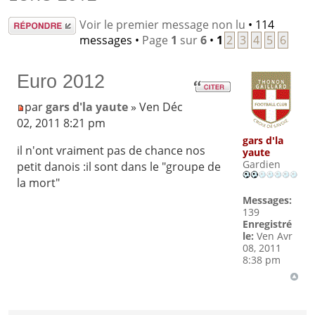
Répondre
Voir le premier message non lu
• 114
messages •
Page
1
sur
6
•
1
2
3
4
5
6
Euro 2012
par
gars d'la yaute
» Ven Déc
02, 2011 8:21 pm
gars d'la
il n'ont vraiment pas de chance nos
yaute
Gardien
petit danois :il sont dans le "groupe de
la mort"
Messages:
139
Enregistré
le:
Ven Avr
08, 2011
8:38 pm