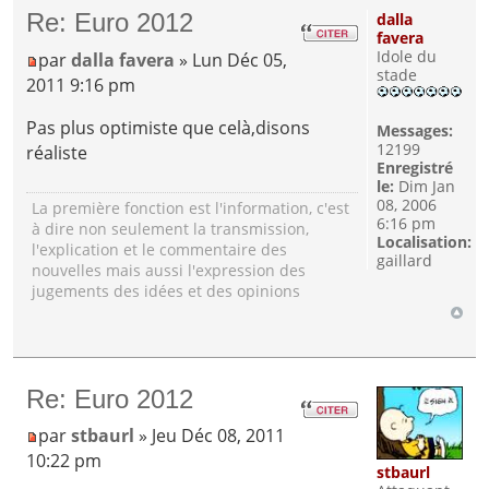
Re: Euro 2012
dalla
favera
Idole du
par
dalla favera
» Lun Déc 05,
stade
2011 9:16 pm
Pas plus optimiste que celà,disons
Messages:
12199
réaliste
Enregistré
le:
Dim Jan
08, 2006
La première fonction est l'information, c'est
6:16 pm
à dire non seulement la transmission,
Localisation:
l'explication et le commentaire des
gaillard
nouvelles mais aussi l'expression des
jugements des idées et des opinions
Re: Euro 2012
par
stbaurl
» Jeu Déc 08, 2011
10:22 pm
stbaurl