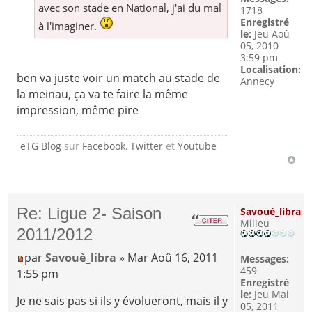
avec son stade en National, j'ai du mal
1718
Enregistré
à l'imaginer.
le:
Jeu Aoû
05, 2010
3:59 pm
Localisation:
ben va juste voir un match au stade de
Annecy
la meinau, ça va te faire la même
impression, même pire
eTG Blog
sur
Facebook
,
Twitter
et
Youtube
Re: Ligue 2- Saison
Savouè_libra
Milieu
2011/2012
par
Savouè_libra
» Mar Aoû 16, 2011
Messages:
459
1:55 pm
Enregistré
le:
Jeu Mai
Je ne sais pas si ils y évolueront, mais il y
05, 2011