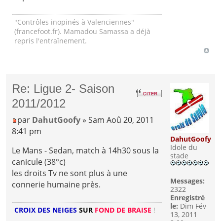
"Contrôles inopinés à Valenciennes"
(francefoot.fr). Mamadou Samassa a déjà
repris l'entraînement.
Re: Ligue 2- Saison
2011/2012
par
DahutGoofy
» Sam Aoû 20, 2011
8:41 pm
DahutGoofy
Idole du
Le Mans - Sedan, match à 14h30 sous la
stade
canicule (38°c)
les droits Tv ne sont plus à une
Messages:
connerie humaine près.
2322
Enregistré
le:
Dim Fév
CROIX DES NEIGES
SUR
FOND DE BRAISE
!
13, 2011