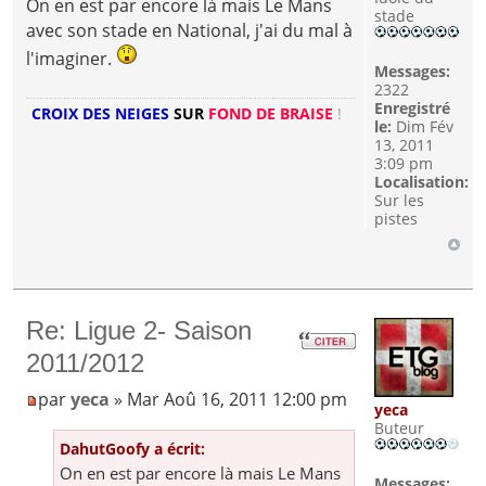
On en est par encore là mais Le Mans
stade
avec son stade en National, j'ai du mal à
l'imaginer.
Messages:
2322
Enregistré
CROIX DES NEIGES
SUR
FOND DE BRAISE
!
le:
Dim Fév
13, 2011
3:09 pm
Localisation:
Sur les
pistes
Re: Ligue 2- Saison
2011/2012
par
yeca
» Mar Aoû 16, 2011 12:00 pm
yeca
Buteur
DahutGoofy a écrit:
On en est par encore là mais Le Mans
Messages: