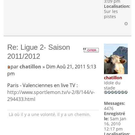
3:09 pm
Localisation:
Sur les
pistes
Re: Ligue 2- Saison
2011/2012
par
chatillon
» Dim Aoû 21, 2011 5:13
pm
chatillon
Idole du
Paris - Valenciennes en live TV :
stade
http://www.sportlemon.tv/v-2/8/144/v-
294433.html
Messages:
4476
Enregistré
Là où il y a une volonté, il y a un chemin.
le:
Sam Jan
16, 2010
12:17 pm
Localisation: