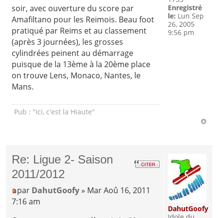
Enregistré
soir, avec ouverture du score par
le:
Lun Sep
Amafiltano pour les Reimois. Beau foot
26, 2005
pratiqué par Reims et au classement
9:56 pm
(après 3 journées), les grosses
cylindrées peinent au démarrage
puisque de la 13ème à la 20ème place
on trouve Lens, Monaco, Nantes, le
Mans.
Pub : "Ici, c'est la Hiaute"
Re: Ligue 2- Saison
2011/2012
par
DahutGoofy
» Mar Aoû 16, 2011
7:16 am
DahutGoofy
Idole du