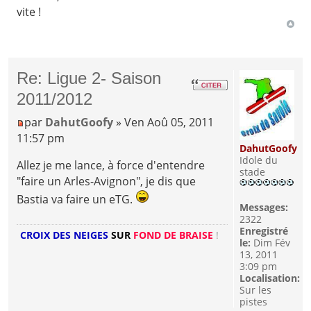
vite !
Re: Ligue 2- Saison
2011/2012
par
DahutGoofy
» Ven Aoû 05, 2011
11:57 pm
DahutGoofy
Idole du
Allez je me lance, à force d'entendre
stade
"faire un Arles-Avignon", je dis que
Bastia va faire un eTG.
Messages:
2322
Enregistré
CROIX DES NEIGES
SUR
FOND DE BRAISE
!
le:
Dim Fév
13, 2011
3:09 pm
Localisation:
Sur les
pistes