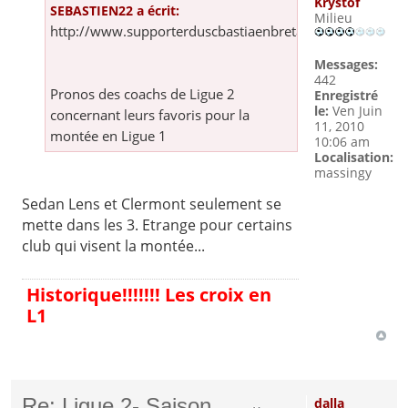
Krystof
SEBASTIEN22 a écrit:
Milieu
http://www.supporterduscbastiaenbretagne.com/saison
Messages:
442
Pronos des coachs de Ligue 2
Enregistré
le:
Ven Juin
concernant leurs favoris pour la
11, 2010
montée en Ligue 1
10:06 am
Localisation:
massingy
Sedan Lens et Clermont seulement se
mette dans les 3. Etrange pour certains
club qui visent la montée...
Historique!!!!!!! Les croix en
L1
Re: Ligue 2- Saison
dalla