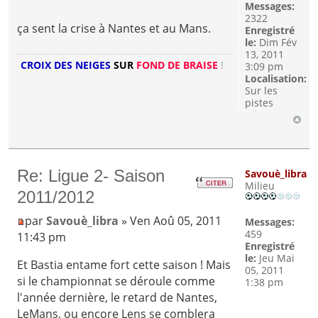
Messages:
2322
ça sent la crise à Nantes et au Mans.
Enregistré
le:
Dim Fév
13, 2011
CROIX DES NEIGES
SUR
FOND DE BRAISE
!
3:09 pm
Localisation:
Sur les
pistes
Re: Ligue 2- Saison
Savouè_libra
Milieu
2011/2012
par
Savouè_libra
» Ven Aoû 05, 2011
Messages:
459
11:43 pm
Enregistré
le:
Jeu Mai
Et Bastia entame fort cette saison ! Mais
05, 2011
si le championnat se déroule comme
1:38 pm
l'année dernière, le retard de Nantes,
LeMans, ou encore Lens se comblera