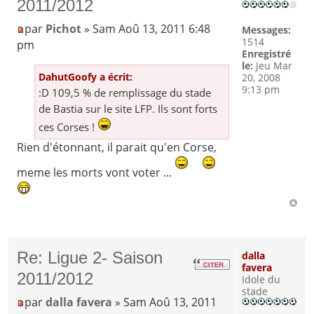
2011/2012
par
Pichot
» Sam Aoû 13, 2011 6:48
Messages:
1514
pm
Enregistré
le:
Jeu Mar
DahutGoofy a écrit:
20, 2008
9:13 pm
:D 109,5 % de remplissage du stade
de Bastia sur le site LFP. Ils sont forts
ces Corses !
Rien d'étonnant, il parait qu'en Corse,
meme les morts vont voter ...
Re: Ligue 2- Saison
dalla
favera
2011/2012
Idole du
stade
par
dalla favera
» Sam Aoû 13, 2011