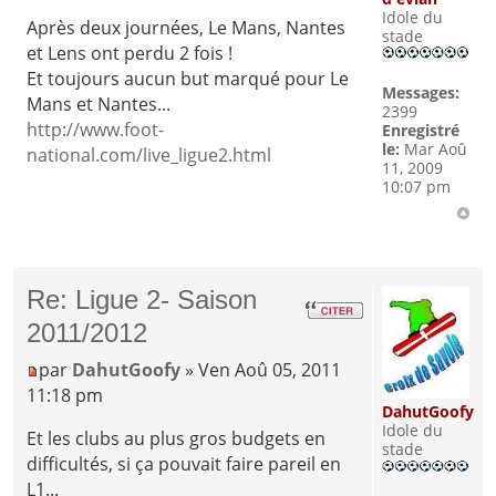
Idole du
Après deux journées, Le Mans, Nantes
stade
et Lens ont perdu 2 fois !
Et toujours aucun but marqué pour Le
Messages:
Mans et Nantes...
2399
http://www.foot-
Enregistré
le:
Mar Aoû
national.com/live_ligue2.html
11, 2009
10:07 pm
Re: Ligue 2- Saison
2011/2012
par
DahutGoofy
» Ven Aoû 05, 2011
11:18 pm
DahutGoofy
Idole du
Et les clubs au plus gros budgets en
stade
difficultés, si ça pouvait faire pareil en
L1...