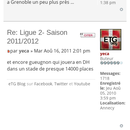
a Grenoble un peu plus près ...
1:38 pm
Re: Ligue 2- Saison
2011/2012
par
yeca
» Mar Aoû 16, 2011 2:01 pm
yeca
Buteur
et encore gueugnon qui jouera en DH
dans un stade de presque 14000 places
Messages:
1718
Enregistré
eTG Blog
sur
Facebook
,
Twitter
et
Youtube
le:
Jeu Aoû
05, 2010
3:59 pm
Localisation:
Annecy