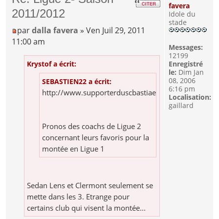
favera
2011/2012
Idole du
stade
par
dalla favera
» Ven Juil 29, 2011
11:00 am
Messages:
12199
Krystof a écrit:
Enregistré
le:
Dim Jan
08, 2006
SEBASTIEN22 a écrit:
6:16 pm
http://www.supporterduscbastiaenbretagne.com/sa
Localisation:
gaillard
Pronos des coachs de Ligue 2
concernant leurs favoris pour la
montée en Ligue 1
Sedan Lens et Clermont seulement se
mette dans les 3. Etrange pour
certains club qui visent la montée...