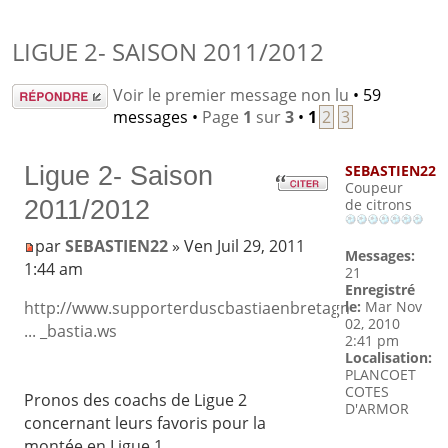
LIGUE 2- SAISON 2011/2012
Répondre
Voir le premier message non lu
• 59
messages •
Page
1
sur
3
•
1
2
3
Ligue 2- Saison
SEBASTIEN22
Coupeur
2011/2012
de citrons
par
SEBASTIEN22
» Ven Juil 29, 2011
Messages:
1:44 am
21
Enregistré
le:
Mar Nov
http://www.supporterduscbastiaenbretagn
02, 2010
... _bastia.ws
2:41 pm
Localisation:
PLANCOET
COTES
Pronos des coachs de Ligue 2
D'ARMOR
concernant leurs favoris pour la
montée en Ligue 1