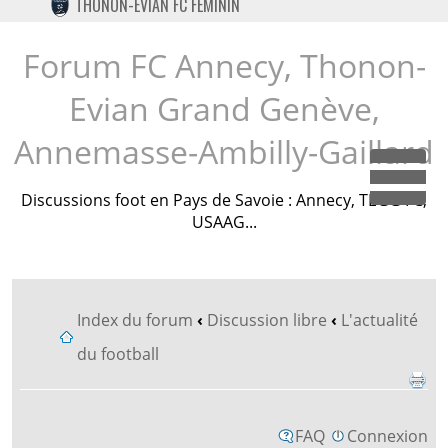
THONON-EVIAN FC FÉMININ
TWITTER
INSTAGRAM
Forum FC Annecy, Thonon-
Evian Grand Genève,
Annemasse-Ambilly-Gaillard
Dépl
Discussions foot en Pays de Savoie : Annecy, TEGG FC,
USAAG...
Index du forum
‹
Discussion libre
‹
L'actualité
du football
FAQ
Connexion