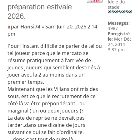
Idole du
préparation estivale
stade
2026.
Messages:
par
Hansi74
» Sam Juin 20, 2026 2:14
3987
pm
Enregistré
le:
Mer Déc
24, 2014
Pour l’instant difficile de parler de tel ou
3:37 pm
tel joueur parce que le mercato se
résume pratiquement à l’arrivée de
jeunes joueurs qui semblent destinés à
jouer avec la 2 au moins dans un
premier temps.
Maintenant que les Villans ont mis des
sous, est ce que le recrutement de ce
côté là va être prépondérant…ou
marginal ( un ou deux joueurs )?
La date de reprise ne devrait pas
tarder..dans une dizaine de jours
suivant ce qui se fait d’ordinaire.
….donc c’est tout de suite là..