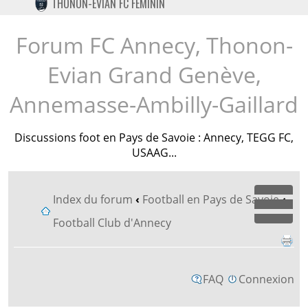
THONON-EVIAN FC FÉMININ
TWITTER
INSTAGRAM
Forum FC Annecy, Thonon-
Evian Grand Genève,
Annemasse-Ambilly-Gaillard
Discussions foot en Pays de Savoie : Annecy, TEGG FC,
USAAG...
Index du forum
‹
Football en Pays de Savoie
‹
Dépl
Football Club d'Annecy
FAQ
Connexion