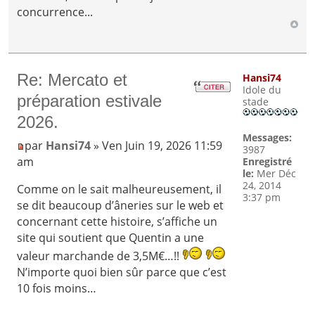
concurrence...
Re: Mercato et
Hansi74
Idole du
préparation estivale
stade
2026.
Messages:
par
Hansi74
» Ven Juin 19, 2026 11:59
3987
am
Enregistré
le:
Mer Déc
24, 2014
Comme on le sait malheureusement, il
3:37 pm
se dit beaucoup d’âneries sur le web et
concernant cette histoire, s’affiche un
site qui soutient que Quentin a une
valeur marchande de 3,5M€…!!
N’importe quoi bien sûr parce que c’est
10 fois moins…