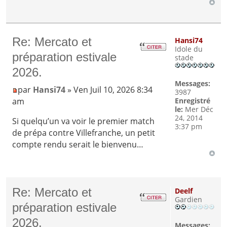
Re: Mercato et
Hansi74
Idole du
préparation estivale
stade
2026.
Messages:
par
Hansi74
» Ven Juil 10, 2026 8:34
3987
am
Enregistré
le:
Mer Déc
24, 2014
Si quelqu’un va voir le premier match
3:37 pm
de prépa contre Villefranche, un petit
compte rendu serait le bienvenu…
Re: Mercato et
Deelf
Gardien
préparation estivale
2026.
Messages: