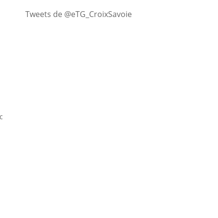
Tweets de @eTG_CroixSavoie
c