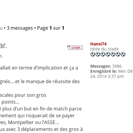
lu
• 3 messages • Page
1
sur
1
ar.
Hansi74
Idole du stade
m
Messages:
3986
allait en terme d’implication et ça a
Enregistré le:
Mer Dé
24, 2014 3:37 pm
gnés….et le manque de réussite des
Escales pour son gros
3 points…
 plus d’un but en fin de match parce
hement qui risquerait de se payer
es, Montpellier ou l’ASSE…
eux avec 3 déplacements et des gros à