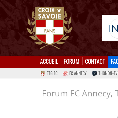
ACCUEIL
FORUM
CONTACT
FA
ETG FC
FC ANNECY
THONON-EV
Forum FC Annecy, 
D