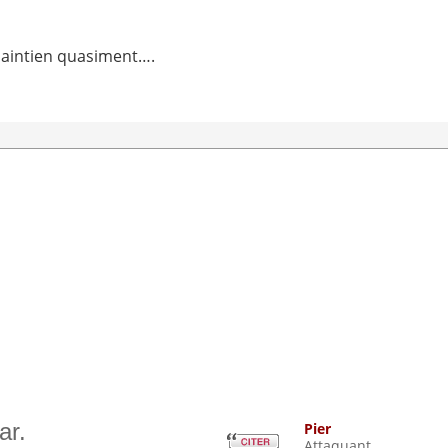
maintien quasiment….
ar.
Pier
Attaquant