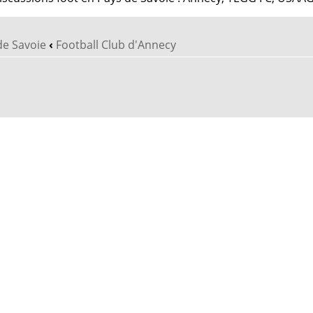
de Savoie
‹
Football Club d'Annecy