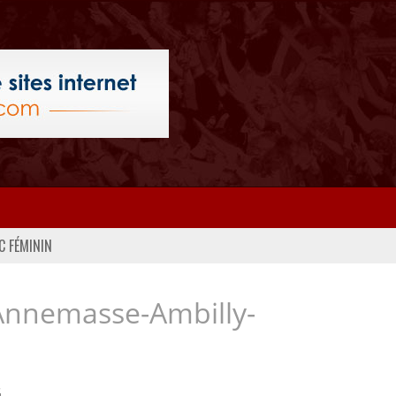
C FÉMININ
Annemasse-Ambilly-
..