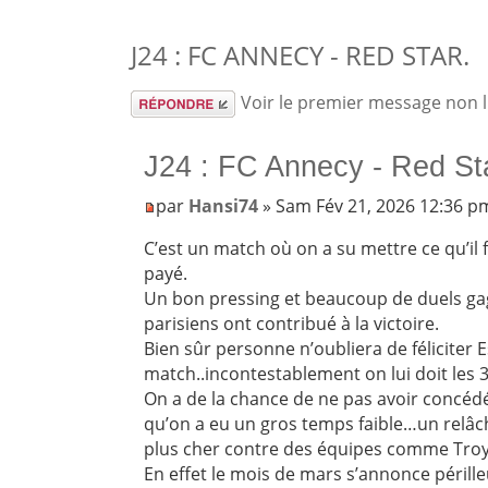
J24 : FC ANNECY - RED STAR.
Répondre
Voir le premier message non 
J24 : FC Annecy - Red St
par
Hansi74
» Sam Fév 21, 2026 12:36 p
C’est un match où on a su mettre ce qu’il f
payé.
Un bon pressing et beaucoup de duels ga
parisiens ont contribué à la victoire.
Bien sûr personne n’oubliera de féliciter 
match..incontestablement on lui doit les 
On a de la chance de ne pas avoir concédé
qu’on a eu un gros temps faible…un relâc
plus cher contre des équipes comme Troy
En effet le mois de mars s’annonce périll