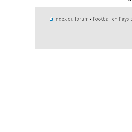
Index du forum
‹
Football en Pays 