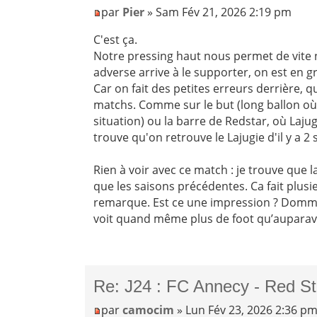
par
Pier
» Sam Fév 21, 2026 2:19 pm
C'est ça.
Notre pressing haut nous permet de vite n
adverse arrive à le supporter, on est en 
Car on fait des petites erreurs derrière, 
matchs. Comme sur le but (long ballon où 
situation) ou la barre de Redstar, où Lajugie
trouve qu'on retrouve le Lajugie d'il y a 2
Rien à voir avec ce match : je trouve que
que les saisons précédentes. Ca fait plusi
remarque. Est ce une impression ? Dommag
voit quand même plus de foot qu’auparav
Re: J24 : FC Annecy - Red St
par
camocim
» Lun Fév 23, 2026 2:36 p