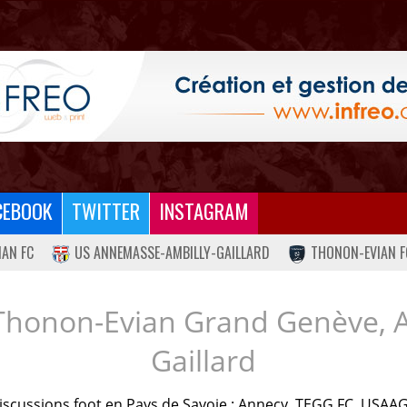
CEBOOK
TWITTER
INSTAGRAM
IAN FC
US ANNEMASSE-AMBILLY-GAILLARD
THONON-EVIAN F
Thonon-Evian Grand Genève, 
Gaillard
iscussions foot en Pays de Savoie : Annecy, TEGG FC, USAAG.