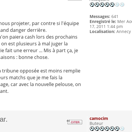
Messages:
641
Enregistré le:
Mer Ao
ous projeter, par contre si l'équipe
17, 2011 1:44 pm
grand danger derrière.
Localisation:
Annecy
qu'on paiera cash lors des prochains
on est plusieurs à mal juger la
 fait une erreur ... Mis à part ça, je
 saisons : bonne chose.
 la tribune opposée est moins remplie
eurs matchs que je me fais la
e, car avec la nouvelle pelouse, on
ant.
ar.
camocim
Buteur
m