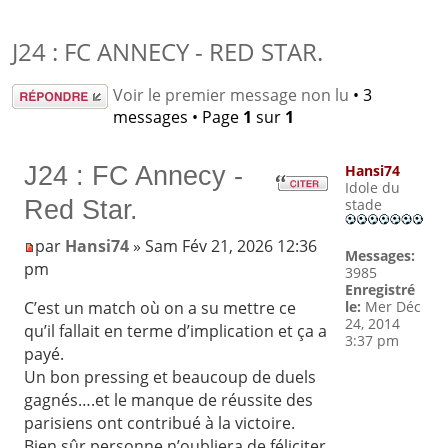
J24 : FC ANNECY - RED STAR.
Répondre
Voir le premier message non lu
• 3
messages • Page
1
sur
1
J24 : FC Annecy -
Hansi74
Idole du
Red Star.
stade
par
Hansi74
» Sam Fév 21, 2026 12:36
Messages:
pm
3985
Enregistré
le:
Mer Déc
C’est un match où on a su mettre ce
24, 2014
qu’il fallait en terme d’implication et ça a
3:37 pm
payé.
Un bon pressing et beaucoup de duels
gagnés….et le manque de réussite des
parisiens ont contribué à la victoire.
Bien sûr personne n’oubliera de féliciter