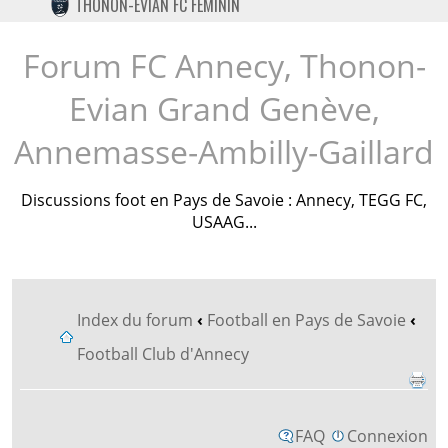
THONON-EVIAN FC FÉMININ
TWITTER
INSTAGRAM
Forum FC Annecy, Thonon-
Evian Grand Genève,
Annemasse-Ambilly-Gaillard
Discussions foot en Pays de Savoie : Annecy, TEGG FC,
USAAG...
Index du forum
‹
Football en Pays de Savoie
‹
Football Club d'Annecy
FAQ
Connexion